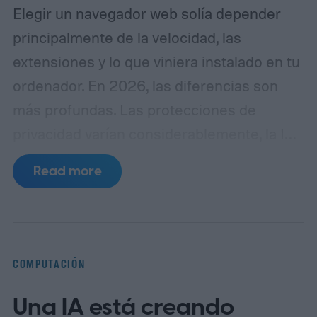
Elegir un navegador web solía depender
principalmente de la velocidad, las
extensiones y lo que viniera instalado en tu
ordenador. En 2026, las diferencias son
más profundas. Las protecciones de
privacidad varían considerablemente, la IA
se está filtrando en el propio navegador, y
Read more
cosas como la gestión de pestañas y la
sincronización entre dispositivos pueden
afectar al uso diario más que una pequeña
ventaja de rendimiento.
Google Chrome
COMPUTACIÓN
sigue siendo nuestra mejor elección global.
Una IA está creando
Su amplia compatibilidad, su enorme