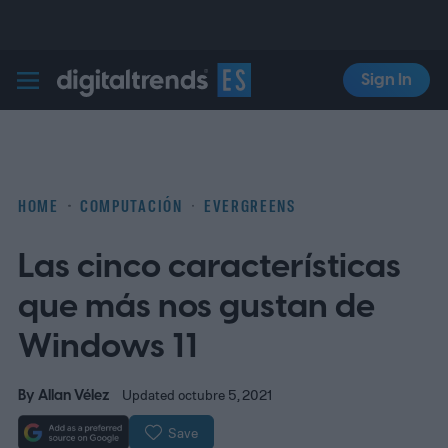
Sign In
Digital Trends Español
HOME
COMPUTACIÓN
EVERGREENS
Las cinco características
que más nos gustan de
Windows 11
By
Allan Vélez
Updated octubre 5, 2021
Save