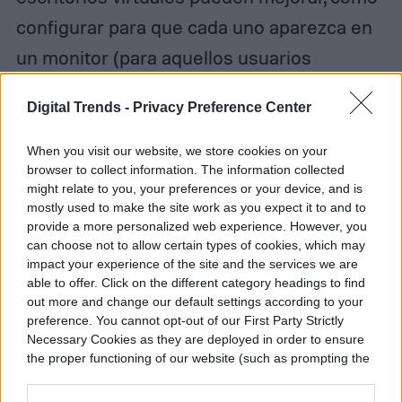
configurar para que cada uno aparezca en
un monitor (para aquellos usuarios
multitarea que están en
otro nivel
) y que se
Digital Trends -
Privacy Preference Center
puedan personalizar los iconos que
aparecen anclados a la barra de tareas.
When you visit our website, we store cookies on your
browser to collect information. The information collected
might relate to you, your preferences or your device, and is
mostly used to make the site work as you expect it to and to
provide a more personalized web experience. However, you
can choose not to allow certain types of cookies, which may
impact your experience of the site and the services we are
able to offer. Click on the different category headings to find
out more and change our default settings according to your
preference. You cannot opt-out of our First Party Strictly
Necessary Cookies as they are deployed in order to ensure
the proper functioning of our website (such as prompting the
cookie banner and remembering your settings, to log into
your account, to redirect you when you log out, etc.).