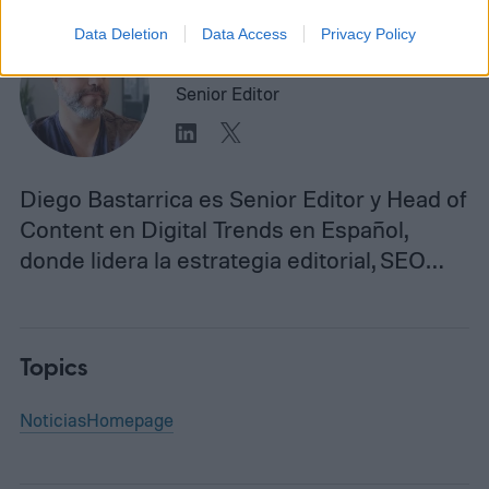
Data Deletion
Data Access
Privacy Policy
Diego Bastarrica
Senior Editor
Diego Bastarrica es Senior Editor y Head of
Content en Digital Trends en Español,
donde lidera la estrategia editorial, SEO…
Topics
Noticias
Homepage