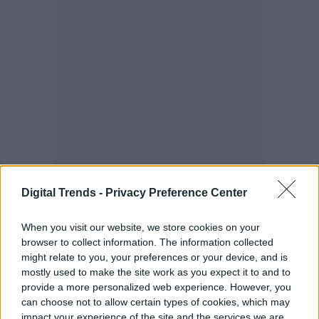
Digital Trends -
Privacy Preference Center
When you visit our website, we store cookies on your
browser to collect information. The information collected
might relate to you, your preferences or your device, and is
mostly used to make the site work as you expect it to and to
Cómo testear las nuevas
provide a more personalized web experience. However, you
funciones de Windows 10
can choose not to allow certain types of cookies, which may
impact your experience of the site and the services we are