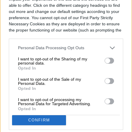
able to offer. Click on the different category headings to find
Si eres un Insider en Windows 10 hoy y
out more and change our default settings according to your
preference. You cannot opt-out of our First Party Strictly
quieres probar nuevas características
Necessary Cookies as they are deployed in order to ensure
the proper functioning of our website (such as prompting the
para Windows 10 cuando las
cookie banner and remembering your settings, to log into
tengamos, te recomendamos que te
your account, to redirect you when you log out, etc.).
Personal Data Processing Opt Outs
unas o cambies al Canal Beta.
Para ello,
I want to opt-out of the Sharing of my
vaya a
Configuración > Actualización y
personal data.
Opted In
seguridad > Programa Windows
I want to opt-out of the Sale of my
Insider
, haga clic en la selección actual del
Personal Data.
Opted In
Canal Insider para expandir y ver la lista
I want to opt-out of processing my
completa de Canales Insider y elija Canal
Personal Data for Targeted Advertising.
Opted In
Beta.
CONFIRM