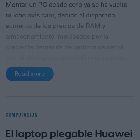
Montar un PC desde cero ya se ha vuelto
mucho más caro, debido al disparado
aumento de los precios de RAM y
almacenamiento impulsados por la
creciente demanda de centros de datos
con IA. Ahora, un nuevo informe sugiere
que los precios de las placas base podrían
Read more
pronto aumentar aún más los costes, con
placas de Asus, MSI y Gigabyte que se
rumorea que podrían subir al menos un 50
por ciento.
Tu próxima actualización de PC
COMPUTACIÓN
podría ser mucho más cara
El laptop plegable Huawei