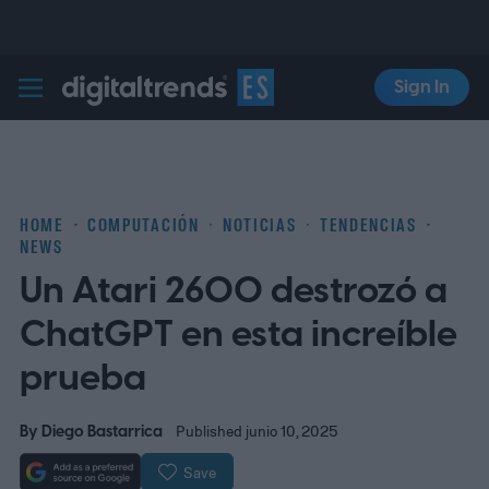
Sign In
Digital Trends Español
HOME
COMPUTACIÓN
NOTICIAS
TENDENCIAS
NEWS
Un Atari 2600 destrozó a
ChatGPT en esta increíble
prueba
By
Diego Bastarrica
Published junio 10, 2025
Save