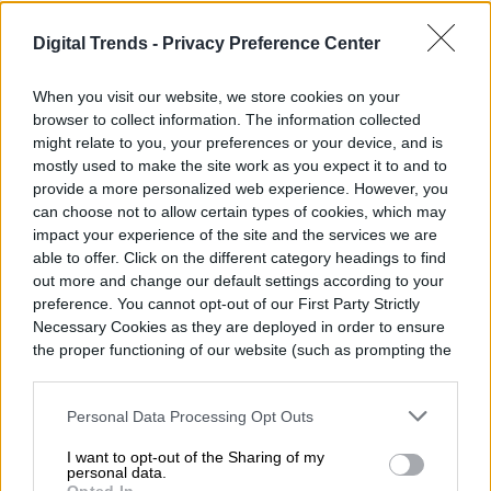
Digital Trends -
Privacy Preference Center
When you visit our website, we store cookies on your
browser to collect information. The information collected
might relate to you, your preferences or your device, and is
mostly used to make the site work as you expect it to and to
provide a more personalized web experience. However, you
can choose not to allow certain types of cookies, which may
A pesar de su asistencia directa durante
impact your experience of the site and the services we are
las sesiones de juego, ChatGPT no pudo
able to offer. Click on the different category headings to find
out more and change our default settings according to your
reunir la inteligencia para vencer al
preference. You cannot opt-out of our First Party Strictly
oponente «principiante» de Atari Chess y
Necessary Cookies as they are deployed in order to ensure
the proper functioning of our website (such as prompting the
finalmente «cedió», según esta historia de
cookie banner and remembering your settings, to log into
your account, to redirect you when you log out, etc.).
LinkedIn.
Personal Data Processing Opt Outs
I want to opt-out of the Sharing of my
personal data.