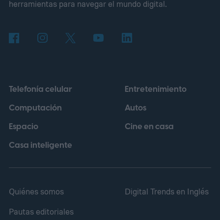
herramientas para navegar el mundo digital.
palabras trabaja con información genética.
La herramienta fue entrenada con millones
de secuencias de ADN y, para este
experimento, recibió datos de
aproximadamente 14.000 genomas virales
Telefonía celular
Entretenimiento
pertenecientes a la familia Microviridae.
Computación
Autos
Espacio
Cine en casa
Casa inteligente
Quiénes somos
Digital Trends en Inglés
Pautas editoriales