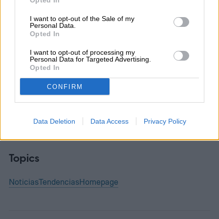
Opted In
Diego Bastarrica
I want to opt-out of the Sale of my
Personal Data.
Opted In
Senior Editor
I want to opt-out of processing my
Personal Data for Targeted Advertising.
Opted In
Diego Bastarrica es Senior Editor y Head of
CONFIRM
Content en Digital Trends en Español,
donde lidera la estrategia editorial, SEO…
Data Deletion
Data Access
Privacy Policy
Topics
Noticias
Tendencias
Homepage