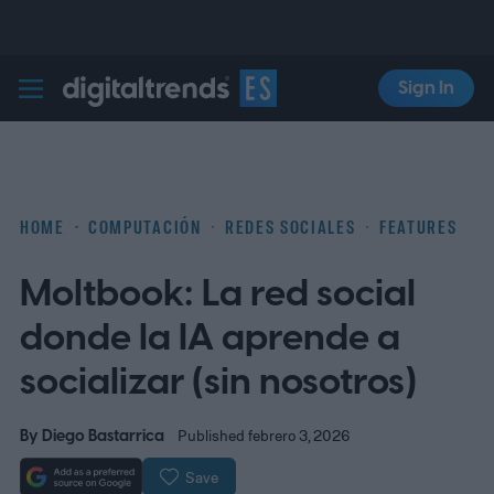
Sign In
Digital Trends Español
HOME
COMPUTACIÓN
REDES SOCIALES
FEATURES
Moltbook: La red social
donde la IA aprende a
socializar (sin nosotros)
By
Diego Bastarrica
Published febrero 3, 2026
Save