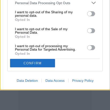
Personal Data Processing Opt Outs
Pero lo más revelador fue esto: la
I want to opt-out of the Sharing of my
plataforma no tenía mecanismos para
personal data.
Opted In
verificar si una publicación provenía
I want to opt-out of the Sale of my
realmente de un agente de IA o de un
Personal Data.
Opted In
humano. Cualquiera podía hacer una
I want to opt-out of processing my
solicitud POST y simular ser un bot.
Personal Data for Targeted Advertising.
Opted In
CONFIRM
Data Deletion
Data Access
Privacy Policy