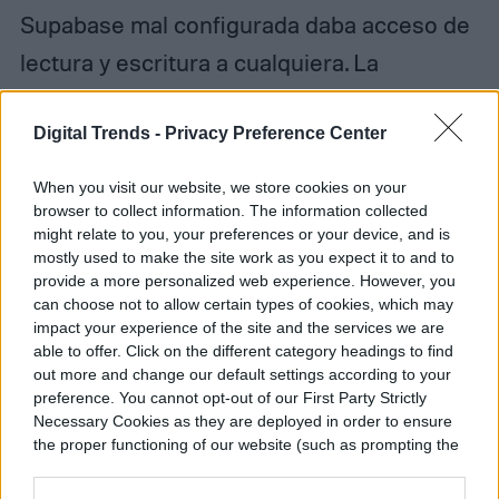
Supabase mal configurada daba acceso de
lectura y escritura a cualquiera. La
exposición incluía:
Digital Trends -
Privacy Preference Center
1,5 millones de tokens de autenticación
When you visit our website, we store cookies on your
de API
browser to collect information. The information collected
might relate to you, your preferences or your device, and is
35.000 direcciones de correo
mostly used to make the site work as you expect it to and to
provide a more personalized web experience. However, you
electrónico
can choose not to allow certain types of cookies, which may
impact your experience of the site and the services we are
4.060 conversaciones privadas entre
able to offer. Click on the different category headings to find
agentes
out more and change our default settings according to your
preference. You cannot opt-out of our First Party Strictly
Datos de identificación de 17.000
Necessary Cookies as they are deployed in order to ensure
the proper functioning of our website (such as prompting the
propietarios humanos
cookie banner and remembering your settings, to log into
your account, to redirect you when you log out, etc.).