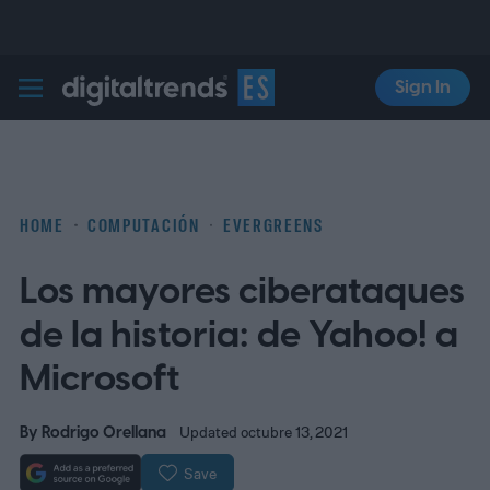
Sign In
Digital Trends Español
HOME
COMPUTACIÓN
EVERGREENS
Los mayores ciberataques
de la historia: de Yahoo! a
Microsoft
By
Rodrigo Orellana
Updated octubre 13, 2021
Save