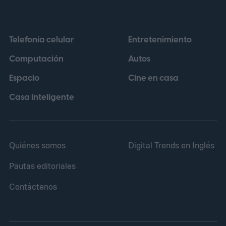
experimento, recibió datos de
aproximadamente 14.000 genomas virales
Telefonía celular
Entretenimiento
pertenecientes a la familia Microviridae.
Computación
Autos
Espacio
Cine en casa
Casa inteligente
Quiénes somos
Digital Trends en Inglés
Pautas editoriales
Contáctenos