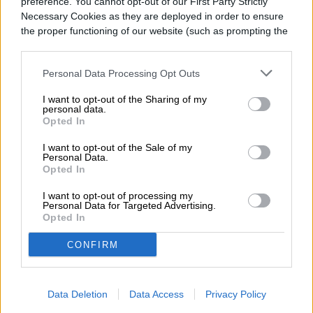
preference. You cannot opt-out of our First Party Strictly
Necessary Cookies as they are deployed in order to ensure
the proper functioning of our website (such as prompting the
cookie banner and remembering your settings, to log into
your account, to redirect you when you log out, etc.).
Personal Data Processing Opt Outs
I want to opt-out of the Sharing of my
personal data.
Opted In
I want to opt-out of the Sale of my
Personal Data.
Opted In
Yahoo! (2013)
I want to opt-out of processing my
Personal Data for Targeted Advertising.
Opted In
CONFIRM
Data Deletion
Data Access
Privacy Policy