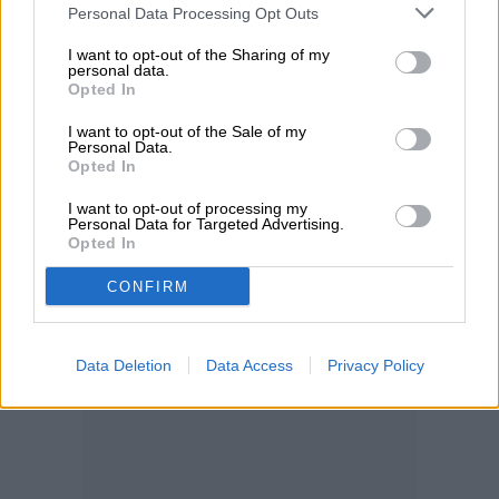
grandes portales usan sistemas de
Personal Data Processing Opt Outs
seguimiento de candidatos (ATS) que
I want to opt-out of the Sharing of my
personal data.
filtran por palabras clave y formato.
Opted In
I want to opt-out of the Sale of my
Prompt sugerido:
Personal Data.
Opted In
I want to opt-out of processing my
Personal Data for Targeted Advertising.
Opted In
CONFIRM
Data Deletion
Data Access
Privacy Policy