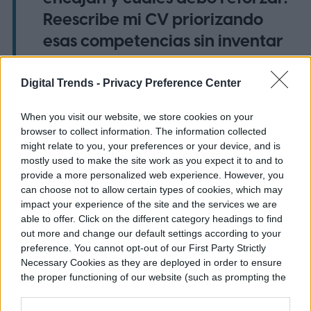
Reescribe mi CV priorizando
esas competencias sin inventar
información.”
Digital Trends -
Privacy Preference Center
Fuentes de empleabilidad recomiendan
When you visit our website, we store cookies on your
incluso pedir una versión adaptada para
browser to collect information. The information collected
might relate to you, your preferences or your device, and is
cada oferta crítica en la que realmente te
mostly used to make the site work as you expect it to and to
interesa destacar.
provide a more personalized web experience. However, you
can choose not to allow certain types of cookies, which may
impact your experience of the site and the services we are
able to offer. Click on the different category headings to find
4. Optimizar el CV para sistemas
out more and change our default settings according to your
ATS
preference. You cannot opt-out of our First Party Strictly
Necessary Cookies as they are deployed in order to ensure
the proper functioning of our website (such as prompting the
Muchos artículos recuerdan que los
cookie banner and remembering your settings, to log into
your account, to redirect you when you log out, etc.).