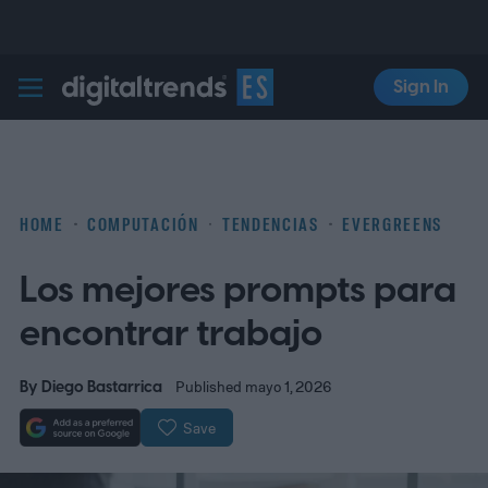
Sign In
Digital Trends Español
HOME
COMPUTACIÓN
TENDENCIAS
EVERGREENS
Los mejores prompts para
encontrar trabajo
By
Diego Bastarrica
Published mayo 1, 2026
Save