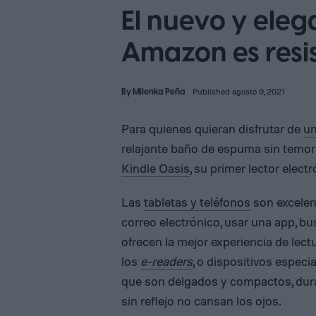
El nuevo y eleg
Amazon es resi
By
Milenka Peña
Published agosto 9, 2021
Para quienes quieran disfrutar de
un
relajante baño de espuma sin temor
Kindle Oasis
, su primer lector elec
Las
tabletas y teléfonos
son excelent
correo electrónico, usar una app, bus
ofrecen la mejor experiencia de lect
los
e-readers
, o dispositivos especi
que son delgados y compactos, duran
sin reflejo no cansan los ojos.