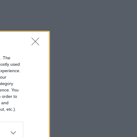
n. The
mostly used
experience.
your
category
rence. You
 order to
r and
t, etc.).