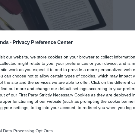
ends -
Privacy Preference Center
sit our website, we store cookies on your browser to collect informatio
collected might relate to you, your preferences or your device, and is 
 site work as you expect it to and to provide a more personalized web 
u can choose not to allow certain types of cookies, which may impact 
los derechos de autor
f the site and the services we are able to offer. Click on the different 
 find out more and change our default settings according to your prefe
azon dice que fue creado para descansar en la
ut of our First Party Strictly Necessary Cookies as they are deployed in
proper functioning of our website (such as prompting the cookie banne
omo de un libro, y su placa personalizada de
your settings, to log into your account, to redirect you when you log ou
s decir, 10 gramos más liviano que el Kindle
l Data Processing Opt Outs