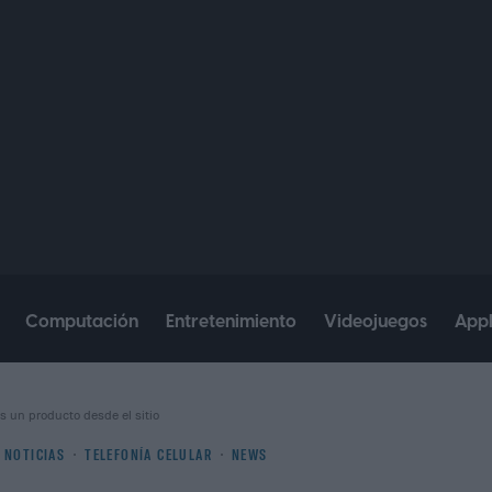
Computación
Entretenimiento
Videojuegos
App
s un producto desde el sitio
NOTICIAS
TELEFONÍA CELULAR
NEWS