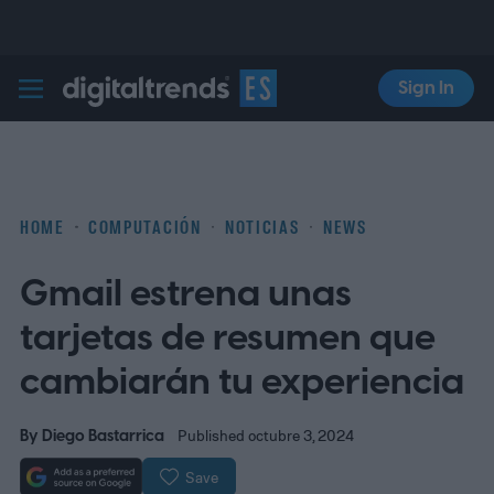
Sign In
Digital Trends Español
HOME
COMPUTACIÓN
NOTICIAS
NEWS
Gmail estrena unas
tarjetas de resumen que
cambiarán tu experiencia
By
Diego Bastarrica
Published octubre 3, 2024
Save