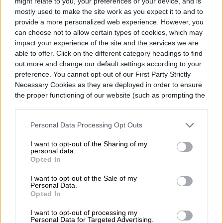
might relate to you, your preferences or your device, and is
mostly used to make the site work as you expect it to and to
provide a more personalized web experience. However, you
can choose not to allow certain types of cookies, which may
impact your experience of the site and the services we are
able to offer. Click on the different category headings to find
out more and change our default settings according to your
preference. You cannot opt-out of our First Party Strictly
Necessary Cookies as they are deployed in order to ensure
the proper functioning of our website (such as prompting the
cookie banner and remembering your settings, to log into
your account, to redirect you when you log out, etc.).
Personal Data Processing Opt Outs
ChatGPT puede ser un asistente para
I want to opt-out of the Sharing of my
personal data.
investigar, redactar, planificar un viaje,
Opted In
estudiar, generar ideas o resolver dudas
I want to opt-out of the Sale of my
Personal Data.
cotidianas. El problema aparece cuando
Opted In
todas esas actividades comienzan a
I want to opt-out of processing my
Personal Data for Targeted Advertising.