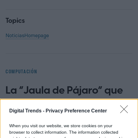
Topics
Noticias
Homepage
COMPUTACIÓN
La “Jaula de Pájaro” que
promete ordenar el caos
de ChatGPT
Digital Trends -
Privacy Preference Center
When you visit our website, we store cookies on your
browser to collect information. The information collected