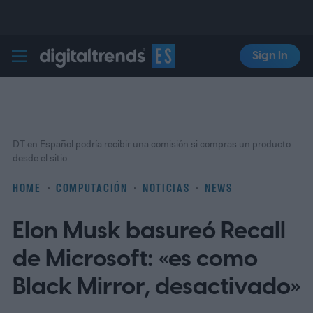
Sign In
Digital Trends Español
DT en Español podría recibir una comisión si compras un producto
desde el sitio
HOME
COMPUTACIÓN
NOTICIAS
NEWS
Elon Musk basureó Recall
de Microsoft: «es como
Black Mirror, desactivado»