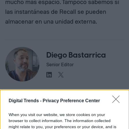
mucho más espacio. Tampoco sabemos si
las instantáneas de Recall se pueden
almacenar en una unidad externa.
Diego Bastarrica
Senior Editor
Diego Bastarrica es Senior Editor y Head of
Content en Digital Trends en Español,
Digital Trends -
Privacy Preference Center
donde lidera la estrategia editorial, SEO…
When you visit our website, we store cookies on your
browser to collect information. The information collected
might relate to you, your preferences or your device, and is