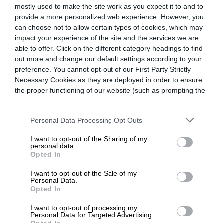
mostly used to make the site work as you expect it to and to
Topics
provide a more personalized web experience. However, you
can choose not to allow certain types of cookies, which may
Noticias
Homepage
impact your experience of the site and the services we are
Premiamos los mejores videojuegos en E3 2017
able to offer. Click on the different category headings to find
out more and change our default settings according to your
preference. You cannot opt-out of our First Party Strictly
Necessary Cookies as they are deployed in order to ensure
the proper functioning of our website (such as prompting the
cookie banner and remembering your settings, to log into
COMPUTACIÓN
your account, to redirect you when you log out, etc.).
Personal Data Processing Opt Outs
La “Jaula de Pájaro” que
I want to opt-out of the Sharing of my
personal data.
promete ordenar el caos
Opted In
de ChatGPT
I want to opt-out of the Sale of my
Personal Data.
Opted In
I want to opt-out of processing my
Personal Data for Targeted Advertising.