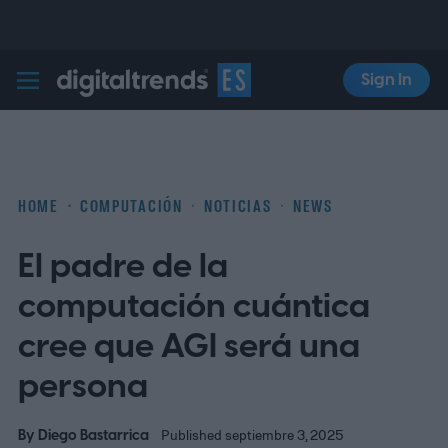
Sign In
Digital Trends Español
HOME
COMPUTACIÓN
NOTICIAS
NEWS
El padre de la
computación cuántica
cree que AGI será una
persona
By
Diego Bastarrica
Published septiembre 3, 2025