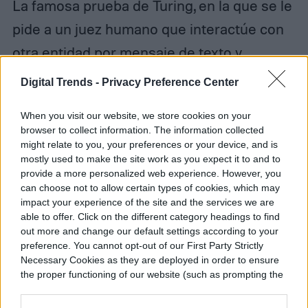
La famosa prueba de Turing, en la que se le
pide a un juez humano que interactúe con
otra entidad por mensaje de texto y
determine si el encuestado es humano o
Digital Trends -
Privacy Preference Center
máquina, es un método muy utilizado para
When you visit our website, we store cookies on your
«probar» la capacidad de la IA para
browser to collect information. The information collected
comparar su progreso.
might relate to you, your preferences or your device, and is
mostly used to make the site work as you expect it to and to
provide a more personalized web experience. However, you
can choose not to allow certain types of cookies, which may
impact your experience of the site and the services we are
able to offer. Click on the different category headings to find
out more and change our default settings according to your
preference. You cannot opt-out of our First Party Strictly
Necessary Cookies as they are deployed in order to ensure
the proper functioning of our website (such as prompting the
cookie banner and remembering your settings, to log into
your account, to redirect you when you log out, etc.).