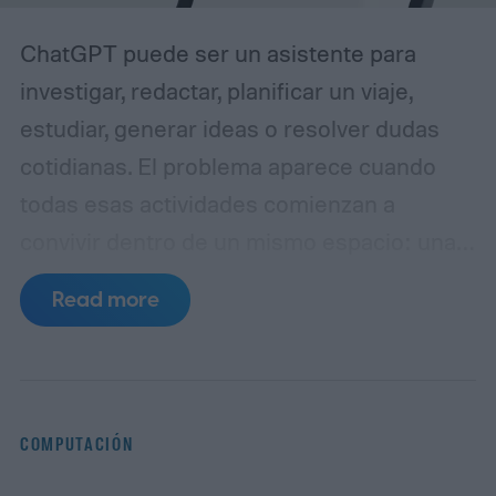
ChatGPT puede ser un asistente para
investigar, redactar, planificar un viaje,
estudiar, generar ideas o resolver dudas
cotidianas. El problema aparece cuando
todas esas actividades comienzan a
convivir dentro de un mismo espacio: una
conversación puede pasar de una
Read more
estrategia de contenidos a una receta, de
una investigación periodística a la
planificación de unas vacaciones, sin que el
usuario advierta que también está
COMPUTACIÓN
cambiando el contexto de trabajo.
La