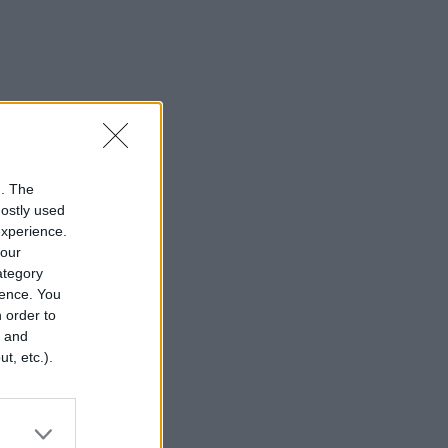
n. The
mostly used
experience.
your
category
rence. You
 order to
r and
t, etc.).