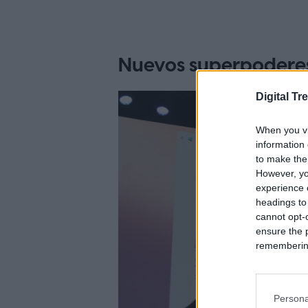
Nuevos superpoderes
Digital Tr
When you vi
information 
to make the
However, yo
experience o
headings to
cannot opt-o
ensure the 
remembering 
Persona