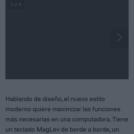
1
of
4
N
e
x
t
Hablando de diseño, el nuevo estilo
moderno quiere maximizar las funciones
más necesarias en una computadora. Tiene
un teclado MagLev de borde a borde, un