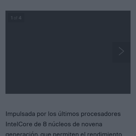
1
of
4
N
e
x
t
Impulsada por los últimos procesadores
IntelCore de 8 núcleos de novena
generación, que permiten el rendimiento