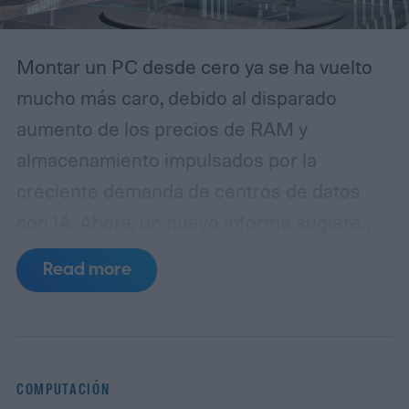
Montar un PC desde cero ya se ha vuelto
mucho más caro, debido al disparado
aumento de los precios de RAM y
almacenamiento impulsados por la
creciente demanda de centros de datos
con IA. Ahora, un nuevo informe sugiere
que los precios de las placas base podrían
Read more
pronto aumentar aún más los costes, con
placas de Asus, MSI y Gigabyte que se
rumorea que podrían subir al menos un 50
por ciento.
Tu próxima actualización de PC
COMPUTACIÓN
podría ser mucho más cara