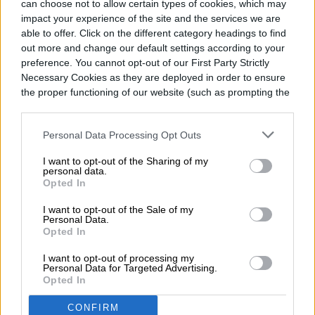
can choose not to allow certain types of cookies, which may
impact your experience of the site and the services we are
able to offer. Click on the different category headings to find
out more and change our default settings according to your
preference. You cannot opt-out of our First Party Strictly
En cuanto a la pantalla, puedes elegir entre
Necessary Cookies as they are deployed in order to ensure
una pantalla 4K Ultra HD InfinityEdge con
the proper functioning of our website (such as prompting the
cookie banner and remembering your settings, to log into
100 por ciento de color Adobe RGB, o la
your account, to redirect you when you log out, etc.).
Personal Data Processing Opt Outs
primera opción de la compañía para una
I want to opt-out of the Sharing of my
pantalla OLED en una computadora portátil
personal data.
Opted In
XPS. La tecnología OLED ofrece colores
I want to opt-out of the Sale of my
más vivos y negros perfectos para un
Personal Data.
Opted In
contraste significativamente mayor, por lo
I want to opt-out of processing my
que el contenido cobra vida con detalladas
Personal Data for Targeted Advertising.
Opted In
imágenes, especialmente en áreas
oscuras.
CONFIRM