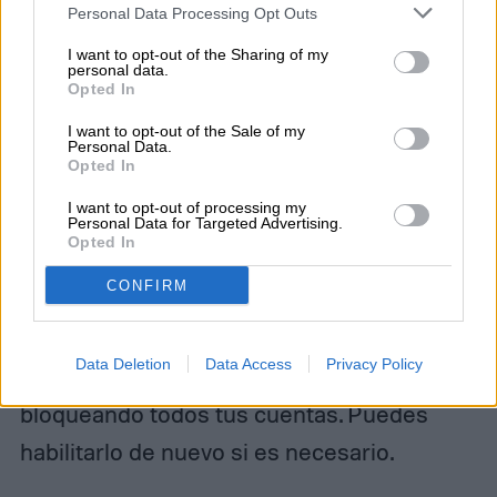
dejar de utilizar el correo electrónico
Personal Data Processing Opt Outs
desechable, selecciona el icono
Burn
I want to opt-out of the Sharing of my
personal data.
correo electrónico
y verifica todas las
Opted In
cuentas que has creado. Verás un
I want to opt-out of the Sale of my
Personal Data.
interruptor de encendido/apagado que
Opted In
muestra la opción
Bloquear
remitente
I want to opt-out of processing my
Personal Data for Targeted Advertising.
cuando te desplaces sobre él.
Opted In
CONFIRM
Mueve el interruptor hacia la opción de
apagado de la dirección de correo
Data Deletion
Data Access
Privacy Policy
electrónico en cuestión y se desactivará,
bloqueando todos tus cuentas. Puedes
habilitarlo de nuevo si es necesario.