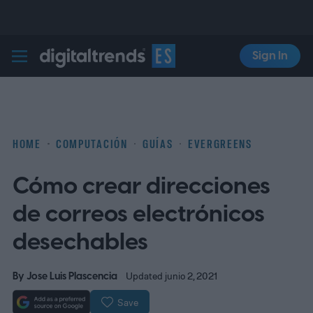
Sign In
Digital Trends Español
HOME
COMPUTACIÓN
GUÍAS
EVERGREENS
Cómo crear direcciones
de correos electrónicos
desechables
By
Jose Luis Plascencia
Updated junio 2, 2021
Save