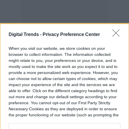
Digital Trends -
Privacy Preference Center
When you visit our website, we store cookies on your
browser to collect information. The information collected
Selecciónalo y el correo electrónico se
might relate to you, your preferences or your device, and is
creará e insertará en el campo. Este correo
mostly used to make the site work as you expect it to and to
provide a more personalized web experience. However, you
electrónico reenviará emails a tu cuenta de
can choose not to allow certain types of cookies, which may
Gmail todo el tiempo que desees, pero
impact your experience of the site and the services we are
able to offer. Click on the different category headings to find
mantén segura toda tu información ahí
out more and change our default settings according to your
preference. You cannot opt-out of our First Party Strictly
contenida.
Necessary Cookies as they are deployed in order to ensure
the proper functioning of our website (such as prompting the
Paso 3
: si recibes spam o has decidido
cookie banner and remembering your settings, to log into
your account, to redirect you when you log out, etc.).