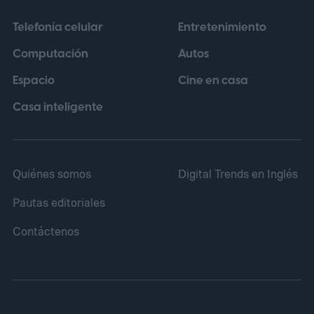
aproximadamente 14.000 genomas virales
Telefonía celular
Entretenimiento
pertenecientes a la familia Microviridae.
Computación
Autos
Espacio
Cine en casa
Casa inteligente
Quiénes somos
Digital Trends en Inglés
Pautas editoriales
Contáctenos