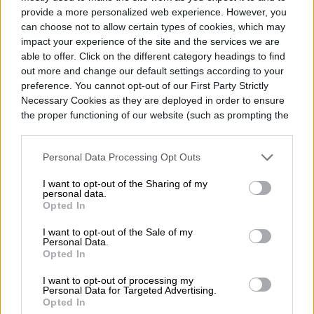
provide a more personalized web experience. However, you
más se exigen Intel y AMD, mejor suele ser
can choose not to allow certain types of cookies, which may
la siguiente generación de PCs.
impact your experience of the site and the services we are
able to offer. Click on the different category headings to find
out more and change our default settings according to your
preference. You cannot opt-out of our First Party Strictly
Necessary Cookies as they are deployed in order to ensure
the proper functioning of our website (such as prompting the
Diego Bastarrica
cookie banner and remembering your settings, to log into
your account, to redirect you when you log out, etc.).
Senior Editor
Personal Data Processing Opt Outs
I want to opt-out of the Sharing of my
personal data.
Opted In
Diego Bastarrica es Senior Editor y Head of
Content en Digital Trends en Español,
I want to opt-out of the Sale of my
Personal Data.
donde lidera la estrategia editorial, SEO…
Opted In
I want to opt-out of processing my
Personal Data for Targeted Advertising.
Opted In