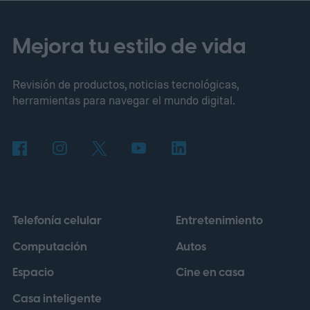
infectar y destruir bacterias.
El modelo
utilizado se llama Evo 2 y funciona de
Mejora tu estilo de vida
manera similar a un sistema de lenguaje
Revisión de productos, noticias tecnológicas,
generativo, aunque en lugar de analizar
herramientas para navegar el mundo digital.
palabras trabaja con información genética.
La herramienta fue entrenada con millones
de secuencias de ADN y, para este
experimento, recibió datos de
aproximadamente 14.000 genomas virales
Telefonía celular
Entretenimiento
pertenecientes a la familia Microviridae.
Computación
Autos
Espacio
Cine en casa
Casa inteligente