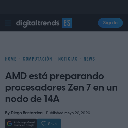
Sign In
Digital Trends Español
HOME
COMPUTACIÓN
NOTICIAS
NEWS
AMD está preparando
procesadores Zen 7 en un
nodo de 14A
By
Diego Bastarrica
Published mayo 26, 2026
Save