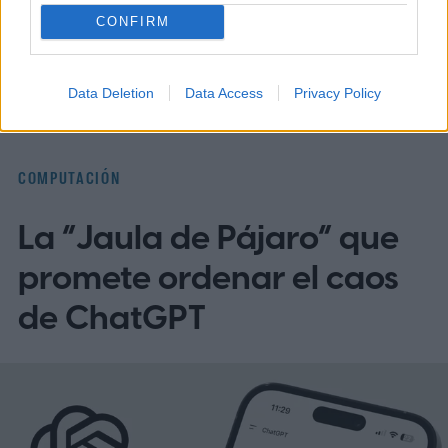
Topics
CONFIRM
Noticias
Homepage
Data Deletion
Data Access
Privacy Policy
COMPUTACIÓN
La “Jaula de Pájaro” que
promete ordenar el caos
de ChatGPT