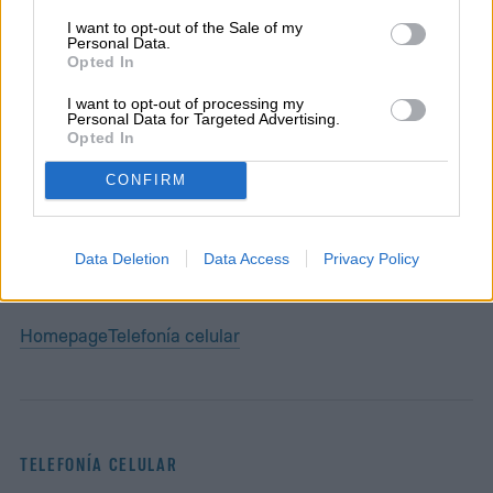
Senior Editor
I want to opt-out of the Sale of my
Personal Data.
Opted In
I want to opt-out of processing my
Diego Bastarrica es Senior Editor y Head of
Personal Data for Targeted Advertising.
Opted In
Content en Digital Trends en Español,
donde lidera la estrategia editorial, SEO…
CONFIRM
Data Deletion
Data Access
Privacy Policy
Topics
Homepage
Telefonía celular
TELEFONÍA CELULAR