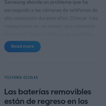
Samsung aborda un problema que ha
perseguido a las cámaras de teléfonos de
alta resolución durante años. Colocar más
megapíxeles en un sensor que mantiene
un tamaño físico similar suele significar
reducir cada píxel, lo que limita la cantidad
Read more
de luz que puede capturar. El ISOCELL
HPC, la última entrada de Samsung en
su línea de sensores de 200MP, introduce
una estructura de píxeles rediseñada,
TELEFONÍA CELULAR
llamada DeepPix, que pretende resolver
Las baterías removibles
ese problema. Samsung afirma que el
nuevo diseño permite que cada píxel reciba
están de regreso en los