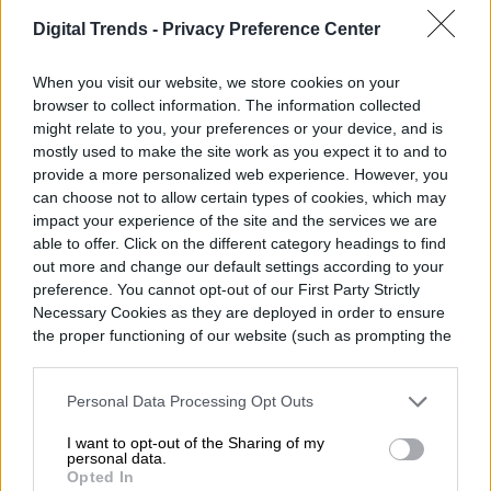
Digital Trends -
Privacy Preference Center
Para los consumidores, el mensaje es
When you visit our website, we store cookies on your
claro: al momento de evaluar el costo real
browser to collect information. The information collected
might relate to you, your preferences or your device, and is
de un smartphone, el precio de compra es
mostly used to make the site work as you expect it to and to
provide a more personalized web experience. However, you
solo una parte de la ecuación. Los gastos
can choose not to allow certain types of cookies, which may
en reparaciones y seguros pueden inclinar
impact your experience of the site and the services we are
able to offer. Click on the different category headings to find
la balanza de forma significativa, y en ese
out more and change our default settings according to your
preference. You cannot opt-out of our First Party Strictly
terreno, Samsung aún tiene mucho trabajo
Necessary Cookies as they are deployed in order to ensure
por hacer.
the proper functioning of our website (such as prompting the
cookie banner and remembering your settings, to log into
your account, to redirect you when you log out, etc.).
Personal Data Processing Opt Outs
I want to opt-out of the Sharing of my
Diego Bastarrica
personal data.
Opted In