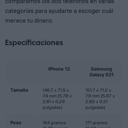
comparamos los dos teléfonos en varias
categorías para ayudarte a escoger cuál
merece tu dinero.
Especificaciones
iPhone 12
Samsung
Galaxy S21
Tamaño
146.7 x 71.5 x
151.7 x 71.2 x
7.4 mm (5.78 x
7.9 mm (5.97 x
2.81 x 0.29
2.80 x 0.31
pulgadas)
pulgadas)
Peso
164 gramos
171 gramos