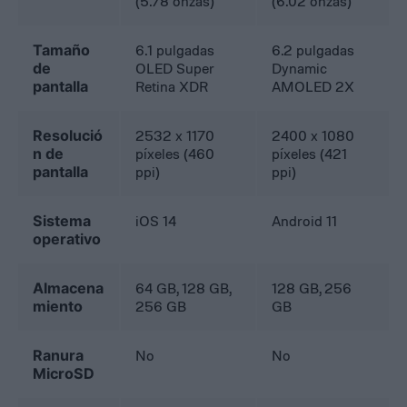
(5.78 onzas)
(6.02 onzas)
Tamaño
6.1 pulgadas
6.2 pulgadas
de
OLED Super
Dynamic
pantalla
Retina XDR
AMOLED 2X
Resolució
2532 x 1170
2400 x 1080
n de
píxeles (460
píxeles (421
pantalla
ppi)
ppi)
Sistema
iOS 14
Android 11
operativo
Almacena
64 GB, 128 GB,
128 GB, 256
miento
256 GB
GB
Ranura
No
No
MicroSD