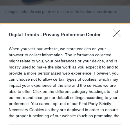
Imagen utilizada con permiso del titular de los derechos de autor
El iPhone 12 funciona con el nuevo chip
Digital Trends -
Privacy Preference Center
A14 Bionic, el cual Apple ridículamente
afirma que efectúa tareas que «desafían
When you visit our website, we store cookies on your
las leyes de la física». Dejando a un lado la
browser to collect information. The information collected
might relate to you, your preferences or your device, and is
hipérbole, sigue siendo uno de los mejores
mostly used to make the site work as you expect it to and to
provide a more personalized web experience. However, you
chips en cualquier teléfono actualmente.
can choose not to allow certain types of cookies, which may
Combinándolo con 4 GB de RAM se
impact your experience of the site and the services we are
able to offer. Click on the different category headings to find
encargará de prácticamente todas las
out more and change our default settings according to your
preference. You cannot opt-out of our First Party Strictly
tareas que necesites.
Necessary Cookies as they are deployed in order to ensure
the proper functioning of our website (such as prompting the
cookie banner and remembering your settings, to log into
your account, to redirect you when you log out, etc.).