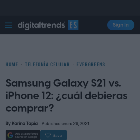
Sign In
Digital Trends Español
HOME
TELEFONÍA CELULAR
EVERGREENS
Samsung Galaxy S21 vs.
iPhone 12: ¿cuál debieras
comprar?
By
Karina Tapia
Published enero 26, 2021
Save