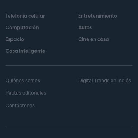
portátiles incorporadas en dispositivos
Telefonía celular
Entretenimiento
deberán poder retirarse y reemplazarse
Computación
Autos
con herramientas disponibles
Espacio
Cine en casa
comercialmente a partir del 18 de febrero
de 2027.
Casa inteligente
Quiénes somos
Digital Trends en Inglés
Pautas editoriales
Contáctenos