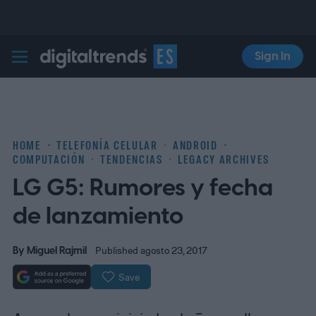
Sign In
Digital Trends Español
HOME
TELEFONÍA CELULAR
ANDROID
COMPUTACIÓN
TENDENCIAS
LEGACY ARCHIVES
LG G5: Rumores y fecha
de lanzamiento
By
Miguel Rajmil
Published agosto 23, 2017
Save