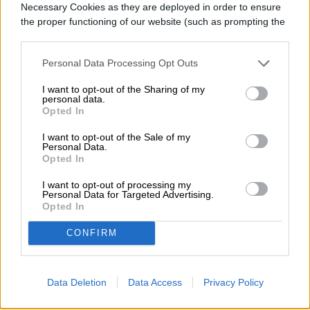
Necessary Cookies as they are deployed in order to ensure
Los fuertes rumores indican que el futuro
the proper functioning of our website (such as prompting the
cookie banner and remembering your settings, to log into
teléfono insignia se hará sobre la base de
your account, to redirect you when you log out, etc.).
sus predecesores, pero sustituirán el
Personal Data Processing Opt Outs
respaldo de plástico o el opcional de cuero
I want to opt-out of the Sharing of my
personal data.
por uno
totalmente metálico
. Vendrá con 3
Opted In
GB de memoria RAM y 32 GB de
I want to opt-out of the Sale of my
Personal Data.
almacenage y el tamaño será menor, 5.3
Opted In
pulgadas en comparación a las 5.5 del G4 y
I want to opt-out of processing my
Personal Data for Targeted Advertising.
las 5.7 del LG V10, pero la pantalla
Opted In
mantendrá los 1,440 x 2,560 pixels de
CONFIRM
resolución.
Data Deletion
Data Access
Privacy Policy
Si LG mantiene el mismo patrón en cuanto