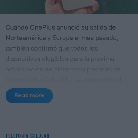
Cuando OnePlus anunció su salida de
Norteamérica y Europa el mes pasado,
también confirmó que todos los
dispositivos elegibles para la próxima
actualización de plataforma pasarían de
OxygenOS a ColorOS, marcando el fin de la
apariencia de Android que ayudó a definir
Read more
la marca OnePlus durante más de una
década. Aunque no compartió un
calendario definido para este cambio,
OnePlus ha puesto en marcha lanzando
TELEFONÍA CELULAR