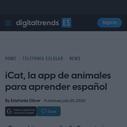
Sign In
Digital Trends Español
HOME
TELEFONÍA CELULAR
NEWS
iCat, la app de animales
para aprender español
By
Estefania Oliver
Published julio 20, 2020
Save