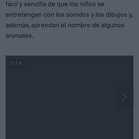
fácil y sencilla de que los niños se
entretengan con los sonidos y los dibujos y,
además, aprendan el nombre de algunos
animales.
1
of
4
N
e
x
t