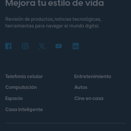
Mejora tu estilo de vida
clásica de los teléfonos que permitían
Revisión de productos, noticias tecnológicas,
retirar la cubierta con las uñas, pero sí
herramientas para navegar el mundo digital.
como una característica que volverá a ser
relevante en la industria móvil. El principal
impulso proviene de la Unión Europea,
cuya regulación establece que las baterías
portátiles incorporadas en dispositivos
Telefonía celular
Entretenimiento
deberán poder retirarse y reemplazarse
Computación
Autos
con herramientas disponibles
Espacio
Cine en casa
comercialmente a partir del 18 de febrero
de 2027.
Casa inteligente