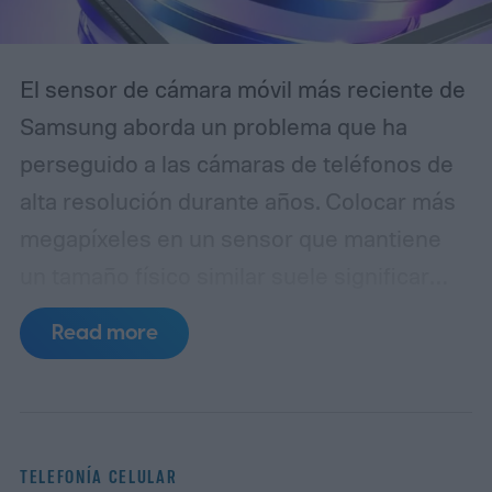
El sensor de cámara móvil más reciente de
Samsung aborda un problema que ha
perseguido a las cámaras de teléfonos de
alta resolución durante años. Colocar más
megapíxeles en un sensor que mantiene
un tamaño físico similar suele significar
reducir cada píxel, lo que limita la cantidad
Read more
de luz que puede capturar. El ISOCELL
HPC, la última entrada de Samsung en
su línea de sensores de 200MP, introduce
una estructura de píxeles rediseñada,
TELEFONÍA CELULAR