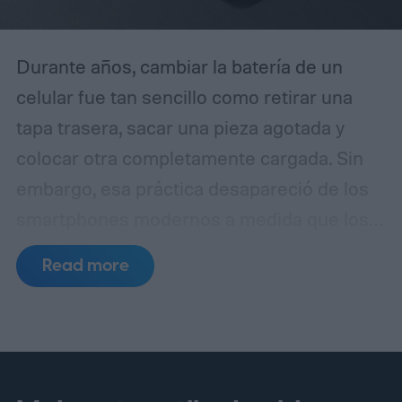
Durante años, cambiar la batería de un
celular fue tan sencillo como retirar una
tapa trasera, sacar una pieza agotada y
colocar otra completamente cargada. Sin
embargo, esa práctica desapareció de los
smartphones modernos a medida que los
fabricantes apostaron por diseños más
Read more
delgados, cuerpos de vidrio y metal,
resistencia al agua y componentes internos
cada vez más compactos.
Ahora, las
baterías removibles podrían estar de
regreso. No necesariamente en la forma