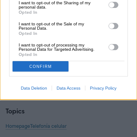
tampoco justifica lo que ofrece esta
I want to opt-out of the Sharing of my
personal data.
aplicación, que podría ser gratuita hasta
Opted In
que incorporara más servicios.
I want to opt-out of the Sale of my
Personal Data.
Opted In
I want to opt-out of processing my
Personal Data for Targeted Advertising.
Estefania Oliver
Opted In
CONFIRM
Former Digital Trends Contributor
Data Deletion
Data Access
Privacy Policy
Topics
Homepage
Telefonía celular