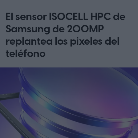
un programa beta cerrado de ColorOS para
El sensor ISOCELL HPC de
el OnePlus 15 y el OnePlus 15R.
La beta
omite EE. UU. y Europa por ahora
Samsung de 200MP
replantea los pixeles del
teléfono