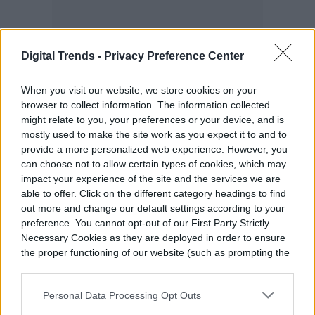
Digital Trends -
Privacy Preference Center
When you visit our website, we store cookies on your
browser to collect information. The information collected
might relate to you, your preferences or your device, and is
mostly used to make the site work as you expect it to and to
provide a more personalized web experience. However, you
can choose not to allow certain types of cookies, which may
impact your experience of the site and the services we are
able to offer. Click on the different category headings to find
out more and change our default settings according to your
Así que, en cualquier caso,
Pinky Fox
, la
preference. You cannot opt-out of our First Party Strictly
Necessary Cookies as they are deployed in order to ensure
compañía encargada de esta aplicación,
the proper functioning of our website (such as prompting the
podría ofrecer algo más por este precio,
cookie banner and remembering your settings, to log into
your account, to redirect you when you log out, etc.).
que aunque no sea un coste desorbitado,
Personal Data Processing Opt Outs