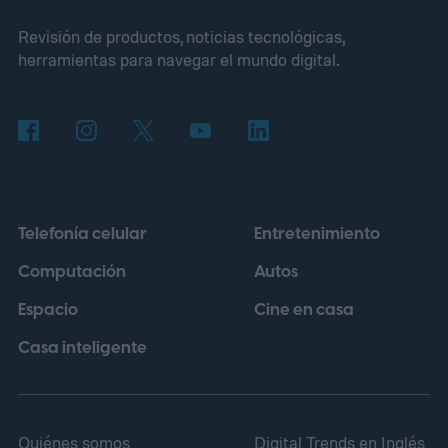
ese problema. Samsung afirma que el
Revisión de productos, noticias tecnológicas,
nuevo diseño permite que cada píxel reciba
herramientas para navegar el mundo digital.
un 60 % más de luz que la generación
anterior, lo que resulta en luces más
brillantes, detalles de sombra más ricos y
menos grano visible en las tomas HDR.
Cómo DeepPix cambia la captura de luz
Telefonía celular
Entretenimiento
Computación
Autos
Espacio
Cine en casa
Casa inteligente
Quiénes somos
Digital Trends en Inglés