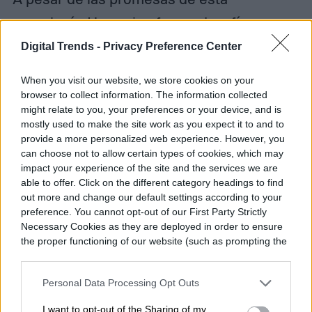
tecnología, Huawei enfrenta desafíos
técnicos que deben superarse. La potencia
Digital Trends -
Privacy Preference Center
de penetración de las ondas ultrasónicas
When you visit our website, we store cookies on your
puede ser insuficiente para ciertas
browser to collect information. The information collected
might relate to you, your preferences or your device, and is
pantallas, lo que puede provocar distorsión
mostly used to make the site work as you expect it to and to
e inexactitudes en la identificación.
provide a more personalized web experience. However, you
can choose not to allow certain types of cookies, which may
Además, el ruido generado por otras
impact your experience of the site and the services we are
able to offer. Click on the different category headings to find
señales electrónicas puede afectar la
out more and change our default settings according to your
precisión del sistema, lo que representa un
preference. You cannot opt-out of our First Party Strictly
Necessary Cookies as they are deployed in order to ensure
gran obstáculo para su implementación
the proper functioning of our website (such as prompting the
cookie banner and remembering your settings, to log into
exitosa.
your account, to redirect you when you log out, etc.).
Personal Data Processing Opt Outs
I want to opt-out of the Sharing of my