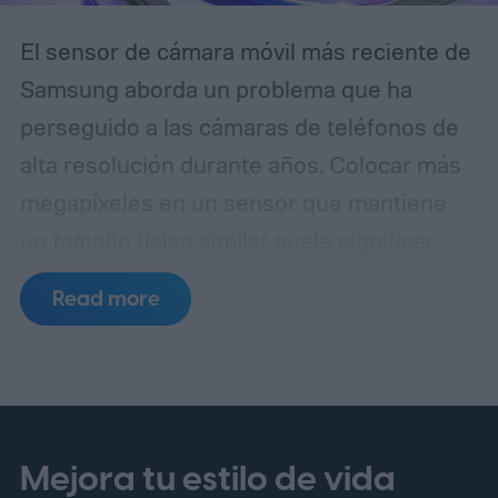
El sensor de cámara móvil más reciente de
Samsung aborda un problema que ha
perseguido a las cámaras de teléfonos de
alta resolución durante años. Colocar más
megapíxeles en un sensor que mantiene
un tamaño físico similar suele significar
reducir cada píxel, lo que limita la cantidad
Read more
de luz que puede capturar. El ISOCELL
HPC, la última entrada de Samsung en
su línea de sensores de 200MP, introduce
una estructura de píxeles rediseñada,
llamada DeepPix, que pretende resolver
Mejora tu estilo de vida