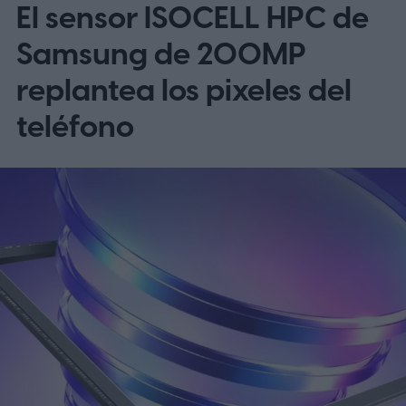
El sensor ISOCELL HPC de
el OnePlus 15 y el OnePlus 15R.
La beta
omite EE. UU. y Europa por ahora
Samsung de 200MP
replantea los pixeles del
teléfono