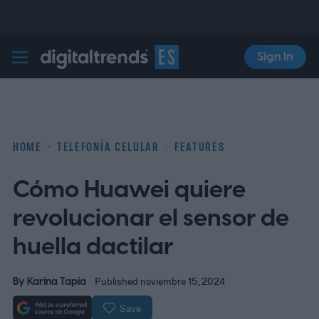
Sign In
Digital Trends Español
HOME
TELEFONÍA CELULAR
FEATURES
Cómo Huawei quiere
revolucionar el sensor de
huella dactilar
By
Karina Tapia
Published noviembre 15, 2024
Save