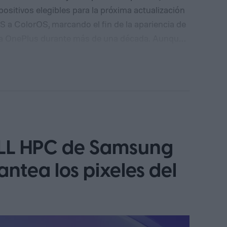
ositivos elegibles para la próxima actualización
 a ColorOS, marcando el fin de la apariencia de
rca OnePlus durante más de una década. Aunque
o para este cambio, OnePlus ha puesto en
errado de ColorOS para el OnePlus 15 y el
 y Europa por ahora
ELL HPC de Samsung
tea los pixeles del