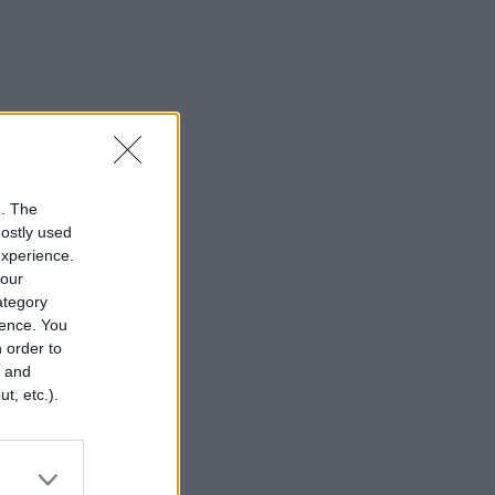
n. The
mostly used
experience.
your
category
rence. You
 order to
r and
t, etc.).