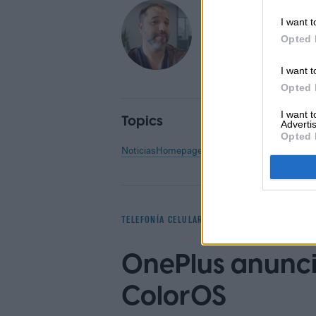
Diego Bastarri
I want t
Senior Editor
Opted 
I want t
Opted 
I want 
Topics
Advertis
Opted 
Noticias
Homepage
Telefonía celular
TELEFONÍA CELULAR
OnePlus anunci
ColorOS