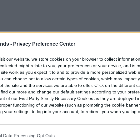
sada de Yu Chengdong usando el dispositivo
ends -
Privacy Preference Center
egues en la pantalla de la tableta, con una
sit our website, we store cookies on your browser to collect informatio
uperior del lado izquierdo.
collected might relate to you, your preferences or your device, and is 
 site work as you expect it to and to provide a more personalized web 
 shown by Mr. Yu Chengdong
u can choose not to allow certain types of cookies, which may impact 
f the site and the services we are able to offer. Click on the different 
 find out more and change our default settings according to your prefe
nani (@faridofanani96)
August 9, 2024
ut of our First Party Strictly Necessary Cookies as they are deployed in
proper functioning of our website (such as prompting the cookie banne
o se han quedado en los conceptos, en ferias como
your settings, to log into your account, to redirect you when you log ou
l Data Processing Opt Outs