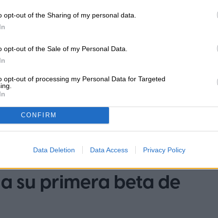
Diego Bastarrica es Senior Editor y
ca
o opt-out of the Sharing of my personal data.
Head of Content en Digital Trends
In
en Español, donde lidera la
estrategia editorial, SEO…
o opt-out of the Sale of my Personal Data.
In
to opt-out of processing my Personal Data for Targeted
ing.
In
CONFIRM
Data Deletion
Data Access
Privacy Policy
a su primera beta de