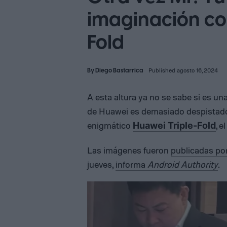
imaginación con
Fold
By
Diego Bastarrica
Published agosto 16, 2024
A esta altura ya no se sabe si es un
de Huawei es demasiado despistado, 
enigmático
, e
Huawei Triple-Fold
Las imágenes fueron
publicadas po
jueves,
informa
Android Authority
.