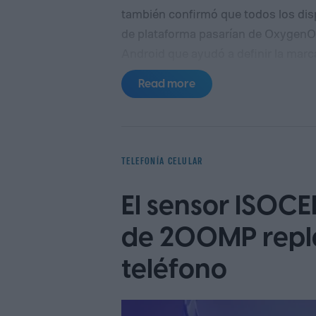
también confirmó que todos los disp
de plataforma pasarían de OxygenOS
Android que ayudó a definir la ma
no compartió un calendario definid
Read more
marcha lanzando un programa beta c
OnePlus 15R.
La beta omite EE. UU.
TELEFONÍA CELULAR
El sensor ISOC
de 200MP replan
teléfono