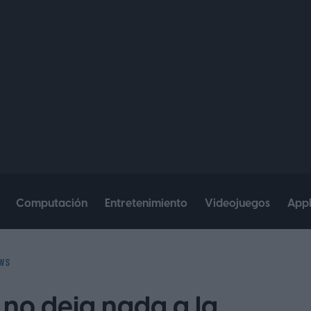
Computación
Entretenimiento
Videojuegos
App
WS
 no deja nada a la