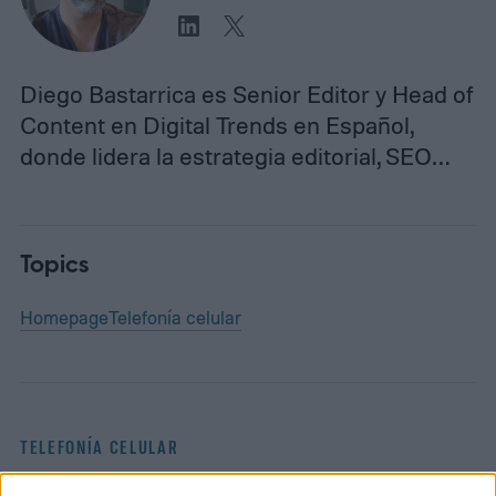
Diego Bastarrica es Senior Editor y Head of
Content en Digital Trends en Español,
donde lidera la estrategia editorial, SEO…
Topics
Homepage
Telefonía celular
TELEFONÍA CELULAR