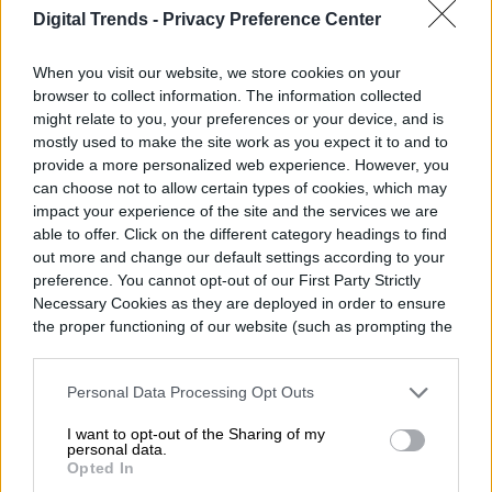
OnePlus anuncia su
Digital Trends -
Privacy Preference Center
primera beta de ColorOS
When you visit our website, we store cookies on your
browser to collect information. The information collected
might relate to you, your preferences or your device, and is
mostly used to make the site work as you expect it to and to
provide a more personalized web experience. However, you
can choose not to allow certain types of cookies, which may
impact your experience of the site and the services we are
able to offer. Click on the different category headings to find
out more and change our default settings according to your
preference. You cannot opt-out of our First Party Strictly
Necessary Cookies as they are deployed in order to ensure
the proper functioning of our website (such as prompting the
cookie banner and remembering your settings, to log into
your account, to redirect you when you log out, etc.).
Personal Data Processing Opt Outs
I want to opt-out of the Sharing of my
Cuando OnePlus anunció su salida de
personal data.
Opted In
Norteamérica y Europa el mes pasado,