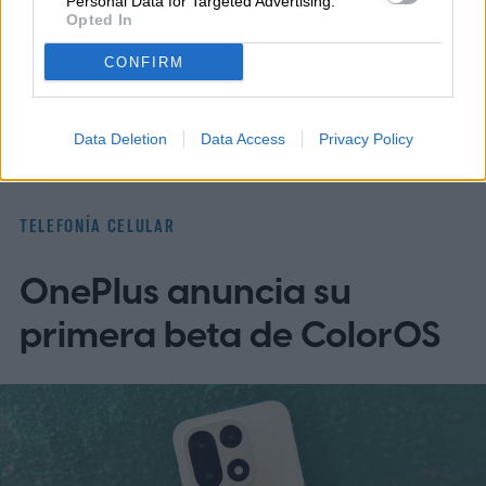
Personal Data for Targeted Advertising.
Opted In
Topics
CONFIRM
Computación
Homepage
Telefonía celular
Data Deletion
Data Access
Privacy Policy
TELEFONÍA CELULAR
OnePlus anuncia su
primera beta de ColorOS