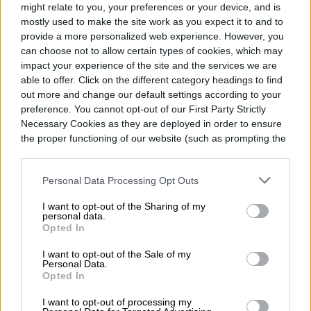
might relate to you, your preferences or your device, and is
invulnerable a los ataques. Asegurarse de
mostly used to make the site work as you expect it to and to
que su dispositivo esté actualizado es una
provide a more personalized web experience. However, you
can choose not to allow certain types of cookies, which may
excelente manera de mantenerlo seguro.
impact your experience of the site and the services we are
able to offer. Click on the different category headings to find
out more and change our default settings according to your
preference. You cannot opt-out of our First Party Strictly
Necessary Cookies as they are deployed in order to ensure
Diego Bastarrica
the proper functioning of our website (such as prompting the
cookie banner and remembering your settings, to log into
Senior Editor
your account, to redirect you when you log out, etc.).
Personal Data Processing Opt Outs
I want to opt-out of the Sharing of my
personal data.
Opted In
Diego Bastarrica es Senior Editor y Head of
Content en Digital Trends en Español,
I want to opt-out of the Sale of my
Personal Data.
donde lidera la estrategia editorial, SEO…
Opted In
I want to opt-out of processing my