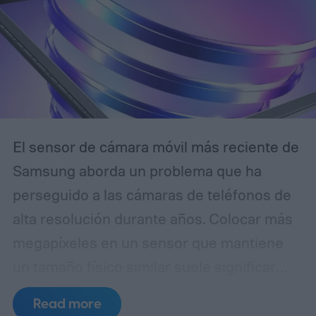
El sensor de cámara móvil más reciente de
Samsung aborda un problema que ha
perseguido a las cámaras de teléfonos de
alta resolución durante años. Colocar más
megapíxeles en un sensor que mantiene
un tamaño físico similar suele significar
reducir cada píxel, lo que limita la cantidad
Read more
de luz que puede capturar. El ISOCELL