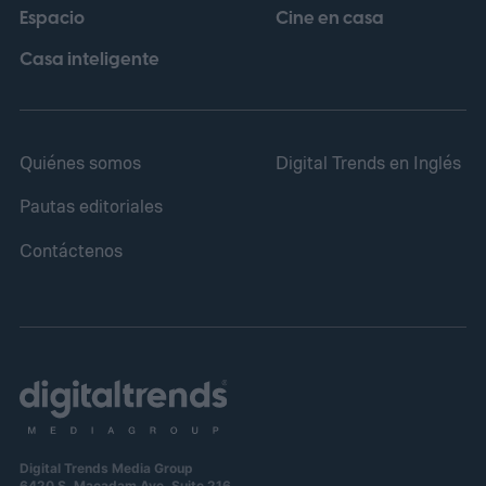
Espacio
Cine en casa
comercialmente a partir del 18 de febrero
de 2027.
Casa inteligente
Quiénes somos
Digital Trends en Inglés
Pautas editoriales
Contáctenos
Digital Trends Media Group
6420 S. Macadam Ave, Suite 216