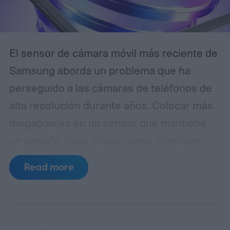
El sensor de cámara móvil más reciente de
Samsung aborda un problema que ha
perseguido a las cámaras de teléfonos de
alta resolución durante años. Colocar más
megapíxeles en un sensor que mantiene
un tamaño físico similar suele significar
reducir cada píxel, lo que limita la cantidad
Read more
de luz que puede capturar. El ISOCELL
HPC, la última entrada de Samsung en
su línea de sensores de 200MP, introduce
una estructura de píxeles rediseñada,