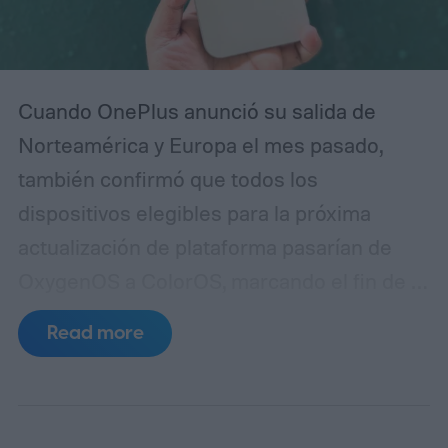
Cuando OnePlus anunció su salida de
Norteamérica y Europa el mes pasado,
también confirmó que todos los
dispositivos elegibles para la próxima
actualización de plataforma pasarían de
OxygenOS a ColorOS, marcando el fin de la
apariencia de Android que ayudó a definir
Read more
la marca OnePlus durante más de una
década. Aunque no compartió un
calendario definido para este cambio,