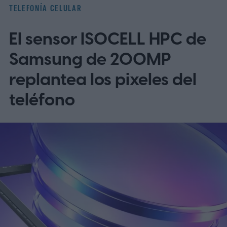
OnePlus ha puesto en marcha lanzando
TELEFONÍA CELULAR
un programa beta cerrado de ColorOS para
El sensor ISOCELL HPC de
el OnePlus 15 y el OnePlus 15R.
La beta
omite EE. UU. y Europa por ahora
Samsung de 200MP
replantea los pixeles del
teléfono