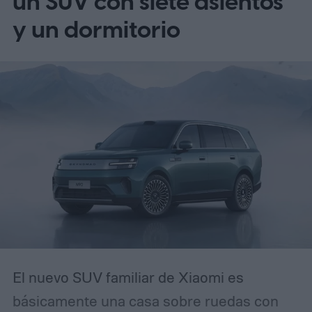
un SUV con siete asientos
una vulnerabilidad de seguridad. En
y un dormitorio
cambio, se basa en algo mucho más
efectivo: crear un sentido de urgencia. Si
alguna vez has recibido un correo
electrónico avisando que tu cuenta será
restringida a menos que actúes de
inmediato, reconocerás el patrón. La
diferencia es que esta campaña se ha
pulido lo suficiente como para que incluso
usuarios experimentados puedan
confundirla con la realidad.
El nuevo SUV familiar de Xiaomi es
básicamente una casa sobre ruedas con