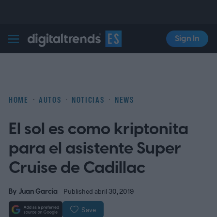
Sign In
Digital Trends Español
HOME
AUTOS
NOTICIAS
NEWS
El sol es como kriptonita
para el asistente Super
Cruise de Cadillac
By
Juan Garcia
Published abril 30, 2019
Save