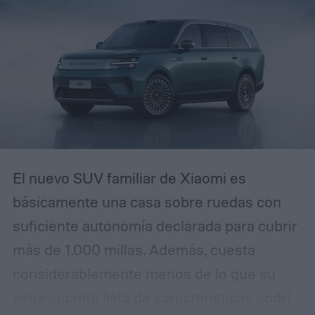
electrónico avisando que tu cuenta será
restringida a menos que actúes de
inmediato, reconocerás el patrón. La
diferencia es que esta campaña se ha
pulido lo suficiente como para que incluso
usuarios experimentados puedan
confundirla con la realidad.
El nuevo SUV familiar de Xiaomi es
básicamente una casa sobre ruedas con
suficiente autonomía declarada para cubrir
más de 1.000 millas. Además, cuesta
considerablemente menos de lo que su
extravagante lista de características podría