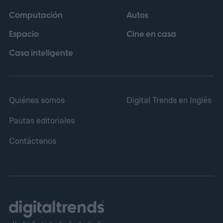
tener sentido una vez que ves lo que
Computación
Autos
ocurre dentro.
Espacio
Cine en casa
Casa inteligente
Quiénes somos
Digital Trends en Inglés
Pautas editoriales
Contáctenos