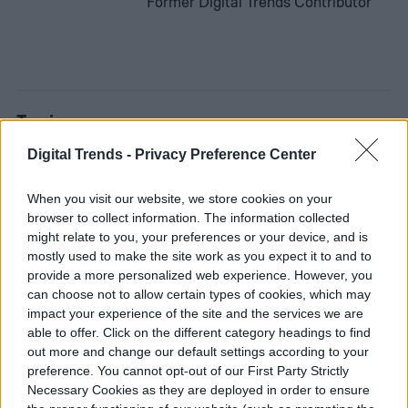
Former Digital Trends Contributor
Topics
Digital Trends -
Privacy Preference Center
Homepage
When you visit our website, we store cookies on your
browser to collect information. The information collected
might relate to you, your preferences or your device, and is
mostly used to make the site work as you expect it to and to
AUTOS
provide a more personalized web experience. However, you
can choose not to allow certain types of cookies, which may
impact your experience of the site and the services we are
Lamborghini revive la
able to offer. Click on the different category headings to find
out more and change our default settings according to your
leyenda del Miura con un
preference. You cannot opt-out of our First Party Strictly
exclusivo Revuelto
Necessary Cookies as they are deployed in order to ensure