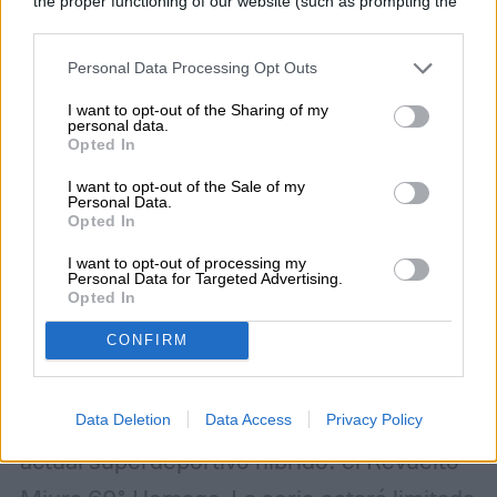
the proper functioning of our website (such as prompting the
cookie banner and remembering your settings, to log into
your account, to redirect you when you log out, etc.).
Personal Data Processing Opt Outs
I want to opt-out of the Sharing of my
personal data.
Opted In
I want to opt-out of the Sale of my
Personal Data.
Opted In
I want to opt-out of processing my
Personal Data for Targeted Advertising.
Opted In
CONFIRM
Lamborghini conmemorará los 60 años del
Miura con una edición especial de su
Data Deletion
Data Access
Privacy Policy
actual superdeportivo híbrido: el Revuelto