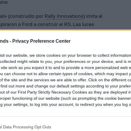
mino
val» (construido por
Rally Innovations
) imita el
spiraron a Ford a construir el RS. Las luces
y bien, y Ford dice que la suspensión mejorada de
el rendimiento de la conducción. Ford construyó
ends -
Privacy Preference Center
 cual corrió a cargo del equipo
Hoonigan Racing
sit our website, we store cookies on your browser to collect informatio
Mundo de Rallycross de la FIA, esto hasta que
collected might relate to you, your preferences or your device, and is 
 site work as you expect it to and to provide a more personalized web 
u can choose not to allow certain types of cookies, which may impact 
los propietarios el potencial de modificación
f the site and the services we are able to offer. Click on the different 
 find out more and change our default settings according to your prefe
 inspirar futuras creaciones. La capacidad de
ut of our First Party Strictly Necessary Cookies as they are deployed in
gue un carro de los innumerables productos de
proper functioning of our website (such as prompting the cookie banne
your settings, to log into your account, to redirect you when you log ou
l Data Processing Opt Outs