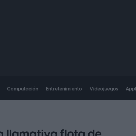
Computación
Entretenimiento
Videojuegos
App
a llamativa flota de