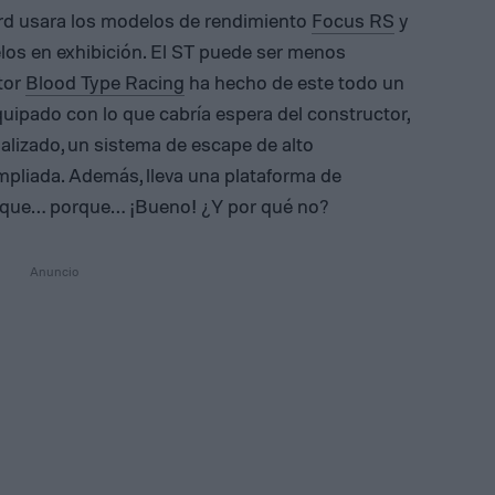
rd usara los modelos de rendimiento
Focus RS
y
os en exhibición. El ST puede ser menos
tor
Blood Type Racing
ha hecho de este todo un
quipado con lo que cabría espera del constructor,
lizado, un sistema de escape de alto
mpliada. Además, lleva una plataforma de
orque… porque… ¡Bueno! ¿Y por qué no?