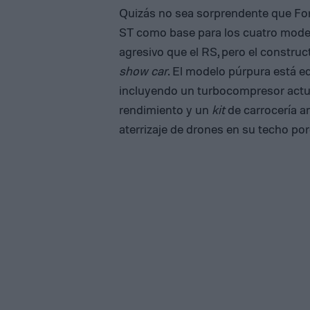
Quizás no sea sorprendente que Fo
ST como base para los cuatro model
agresivo que el RS, pero el construc
show car
. El modelo púrpura está e
incluyendo un turbocompresor actua
rendimiento y un
kit
de carrocería a
aterrizaje de drones en su techo p