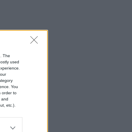
n. The
mostly used
experience.
your
category
rence. You
 order to
r and
t, etc.).