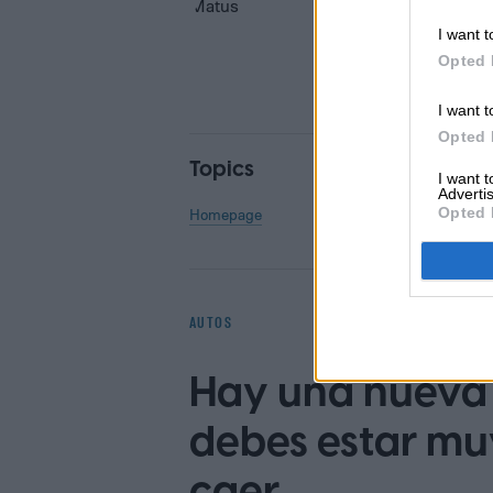
Daniel Matus
I want t
Former Digital Trends Con
Opted 
I want t
Opted 
Topics
I want 
Advertis
Opted 
Homepage
AUTOS
Hay una nueva 
debes estar mu
caer