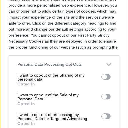
provide a more personalized web experience. However, you
can choose not to allow certain types of cookies, which may
impact your experience of the site and the services we are
able to offer. Click on the different category headings to find
out more and change our default settings according to your
preference. You cannot opt-out of our First Party Strictly
Necessary Cookies as they are deployed in order to ensure
the proper functioning of our website (such as prompting the
cookie banner and remembering your settings, to log into
your account, to redirect you when you log out, etc.).
Personal Data Processing Opt Outs
I want to opt-out of the Sharing of my
personal data.
Opted In
I want to opt-out of the Sale of my
Personal Data.
Opted In
La mayoría de los modelos
Mercedes-
I want to opt-out of processing my
Benz Clase S 2018
llegarán a los
Personal Data for Targeted Advertising.
Opted In
concesionarios estadounidenses este