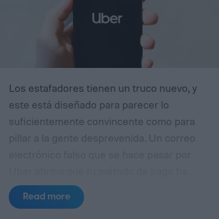
Los estafadores tienen un truco nuevo, y
este está diseñado para parecer lo
suficientemente convincente como para
pillar a la gente desprevenida. Un correo
electrónico falso que se hace pasar por
Uber afirma que tu método de pago ha
caducado y te insta a actualizar tus datos
Read more
de facturación inmediatamente. A simple