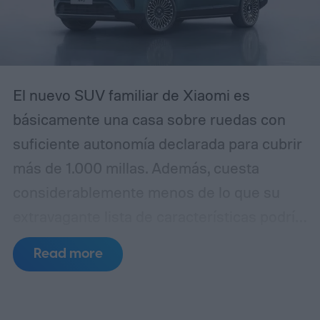
pulido lo suficiente como para que incluso
usuarios experimentados puedan
confundirla con la realidad.
El nuevo SUV familiar de Xiaomi es
básicamente una casa sobre ruedas con
suficiente autonomía declarada para cubrir
más de 1.000 millas. Además, cuesta
considerablemente menos de lo que su
extravagante lista de características podría
sugerir. La empresa ha lanzado
Read more
oficialmente el SkyNomad N90 Max en
China por 299.900 yuanes, equivalente a
aproximadamente 44.400 dólares