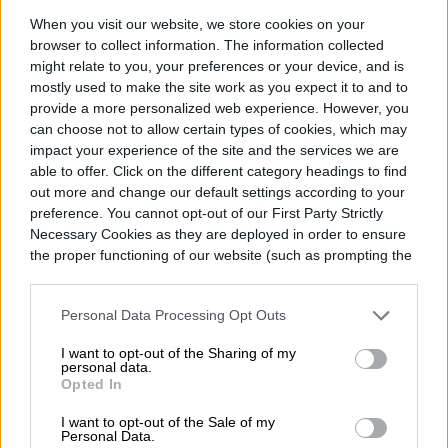
litro de desplazamiento. El aviso no da
When you visit our website, we store cookies on your
detalles sobre el estado actual del
browser to collect information. The information collected
might relate to you, your preferences or your device, and is
vehículo, porque a ese nivel de
mostly used to make the site work as you expect it to and to
coleccionismo, se trata de un detalle sin
provide a more personalized web experience. However, you
can choose not to allow certain types of cookies, which may
importancia y el vendedor probablemente
impact your experience of the site and the services we are
no estará dispuesto a rebajar un centavo
able to offer. Click on the different category headings to find
out more and change our default settings according to your
del precio de venta por un rayón de más.
preference. You cannot opt-out of our First Party Strictly
Necessary Cookies as they are deployed in order to ensure
Después de todo lo que está vendiendo no
the proper functioning of our website (such as prompting the
es un simple carro usado, es un pedazo de
cookie banner and remembering your settings, to log into
your account, to redirect you when you log out, etc.).
la historia de la Fórmula 1.
Personal Data Processing Opt Outs
I want to opt-out of the Sharing of my
personal data.
Opted In
I want to opt-out of the Sale of my
Simón Gomez
Personal Data.