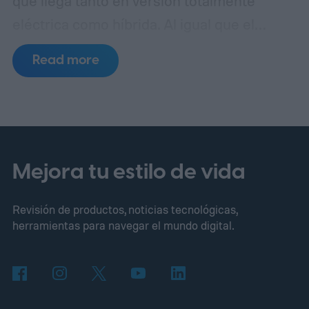
que llega tanto en versión totalmente
eléctrica como híbrida. Al igual que el
sedán recientemente rediseñado de la
Read more
CLA, el GLA ahora se apoya en la
plataforma MMA de nueva generación de
Mercedes.
¿Qué hay de nuevo en el diseño
y el tren motriz del GLA 2028?
Mejora tu estilo de vida
Revisión de productos, noticias tecnológicas,
herramientas para navegar el mundo digital.