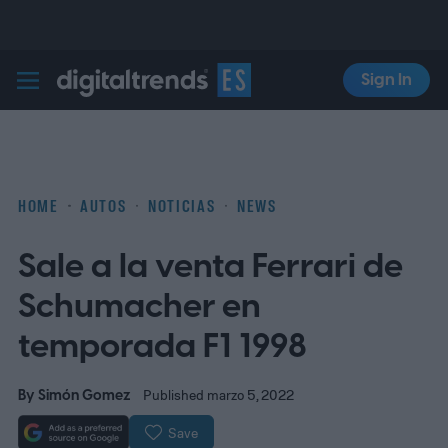
Sign In
Digital Trends Español
HOME
AUTOS
NOTICIAS
NEWS
Sale a la venta Ferrari de
Schumacher en
temporada F1 1998
By
Simón Gomez
Published marzo 5, 2022
Save