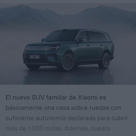
efectivo: crear un sentido de urgencia. Si
alguna vez has recibido un correo
electrónico avisando que tu cuenta será
restringida a menos que actúes de
inmediato, reconocerás el patrón. La
diferencia es que esta campaña se ha
pulido lo suficiente como para que incluso
usuarios experimentados puedan
confundirla con la realidad.
El nuevo SUV familiar de Xiaomi es
básicamente una casa sobre ruedas con
suficiente autonomía declarada para cubrir
más de 1.000 millas. Además, cuesta