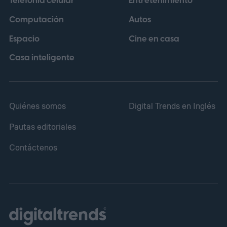
Telefonía celular
Entretenimiento
tener sentido una vez que ves lo que
Computación
Autos
ocurre dentro.
Espacio
Cine en casa
Casa inteligente
Quiénes somos
Digital Trends en Inglés
Pautas editoriales
Contáctenos