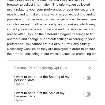
browser to collect information. The information collected
might relate to you, your preferences or your device, and is
mostly used to make the site work as you expect it to and to
provide a more personalized web experience. However, you
can choose not to allow certain types of cookies, which may
impact your experience of the site and the services we are
able to offer. Click on the different category headings to find
out more and change our default settings according to your
preference. You cannot opt-out of our First Party Strictly
Necessary Cookies as they are deployed in order to ensure
the proper functioning of our website (such as prompting the
cookie banner and remembering your settings, to log into
your account, to redirect you when you log out, etc.).
Personal Data Processing Opt Outs
I want to opt-out of the Sharing of my
personal data.
Opted In
I want to opt-out of the Sale of my
Personal Data.
Opted In
“El DOT consagra la existencia de las vías