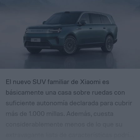
electrónico avisando que tu cuenta será
restringida a menos que actúes de
inmediato, reconocerás el patrón. La
diferencia es que esta campaña se ha
pulido lo suficiente como para que incluso
usuarios experimentados puedan
confundirla con la realidad.
El nuevo SUV familiar de Xiaomi es
básicamente una casa sobre ruedas con
suficiente autonomía declarada para cubrir
más de 1.000 millas. Además, cuesta
considerablemente menos de lo que su
extravagante lista de características podría