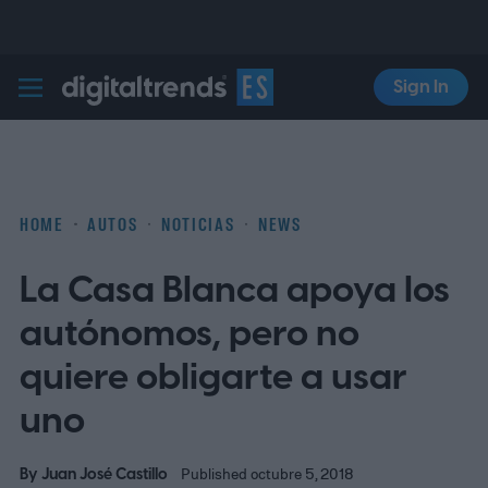
Sign In
Digital Trends Español
HOME
AUTOS
NOTICIAS
NEWS
La Casa Blanca apoya los
autónomos, pero no
quiere obligarte a usar
uno
By
Juan José Castillo
Published octubre 5, 2018