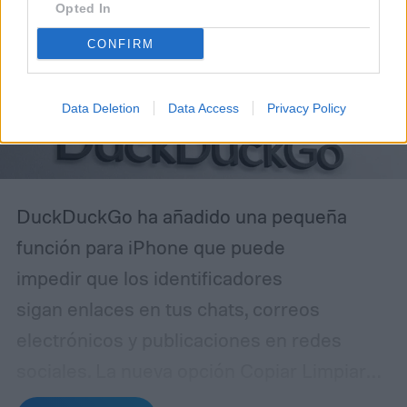
Opted In
CONFIRM
Data Deletion
Data Access
Privacy Policy
DuckDuckGo ha añadido una pequeña
función para iPhone que puede
impedir que los identificadores
sigan enlaces en tus chats, correos
electrónicos y publicaciones en redes
sociales.
La nueva opción Copiar Limpiar
Enlace del navegador elimina parámetros