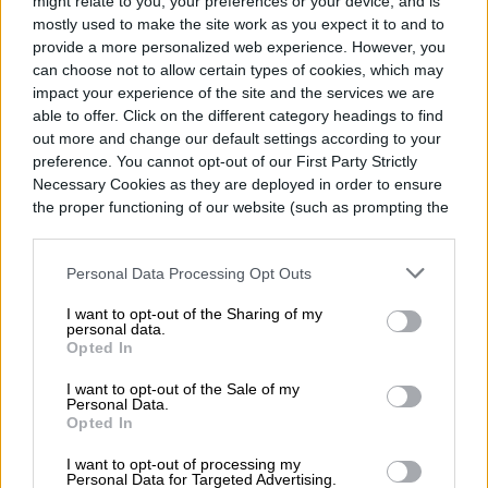
might relate to you, your preferences or your device, and is
mostly used to make the site work as you expect it to and to
Noticias
Homepage
provide a more personalized web experience. However, you
can choose not to allow certain types of cookies, which may
impact your experience of the site and the services we are
able to offer. Click on the different category headings to find
out more and change our default settings according to your
preference. You cannot opt-out of our First Party Strictly
APPLE
Necessary Cookies as they are deployed in order to ensure
the proper functioning of our website (such as prompting the
DuckDuckGo ahora
cookie banner and remembering your settings, to log into
your account, to redirect you when you log out, etc.).
quiere dar más
Personal Data Processing Opt Outs
privacidad aún a los
I want to opt-out of the Sharing of my
personal data.
iPhones
Opted In
I want to opt-out of the Sale of my
Personal Data.
Opted In
I want to opt-out of processing my
Personal Data for Targeted Advertising.