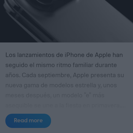
eleva al rango de “Mesías” del diseño y la
innovación. La idea de que Apple explotaba
las mismas zonas cerebrales que procesan
la religión.
Los lanzamientos de iPhone de Apple han
seguido el mismo ritmo familiar durante
años. Cada septiembre, Apple presenta su
nueva gama de modelos estrella y, unos
meses después, un modelo "e" más
asequible se une a la fiesta en primavera.
Es una fórmula fácil de seguir, pero puede
Read more
que no dure mucho más.
Los informes