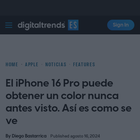
Sign In
Digital Trends Español
HOME
APPLE
NOTICIAS
FEATURES
El iPhone 16 Pro puede
obtener un color nunca
antes visto. Así es como se
ve
By
Diego Bastarrica
Published agosto 16, 2024