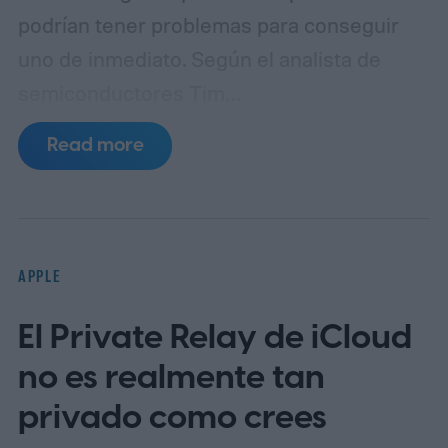
podrían tener problemas para conseguir
uno de inmediato. Según el analista de
semiconductores Tim
Culpan (vía 9to5Mac), la escasez de DRAM
Read more
está frenando la producción y podría dejar
a Apple con escasez de inventario tras el
lanzamiento.
Según se informa, TSMC
tiene 1.000 millones de dólares en fichas
APPLE
paradas
El Private Relay de iCloud
no es realmente tan
privado como crees