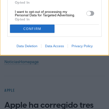
Opted In
Diego Bastarrica es Senior Editor y Head of
I want to opt-out of processing my
Personal Data for Targeted Advertising.
Content en Digital Trends en Español,
Opted In
donde lidera la estrategia editorial, SEO…
CONFIRM
Data Deletion
Data Access
Privacy Policy
Topics
Noticias
Homepage
APPLE
Apple ha corregido tres