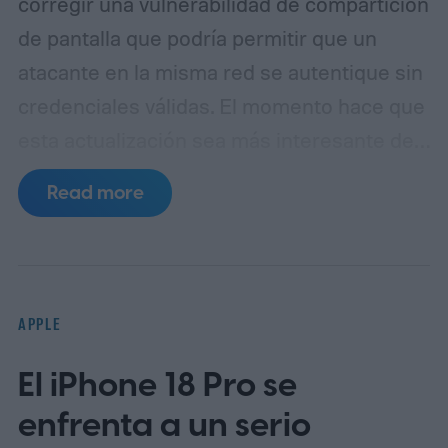
corregir una vulnerabilidad de compartición
de pantalla que podría permitir que un
atacante en la misma red se autentique sin
credenciales válidas.
El momento hace que
esta actualización sea más interesante de
lo que su pequeño número de versión
Read more
sugiere. Las notas de seguridad de Apple
para macOS 26.6, publicadas el 27 de julio,
ya enumeraban tres vulnerabilidades
distintas que afectan al Servidor de
APPLE
Pantalla Compartida.
El iPhone 18 Pro se
enfrenta a un serio