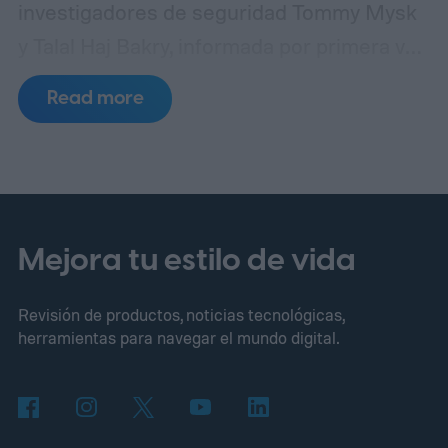
investigadores de seguridad Tommy Mysk
y Talal Haj Bakry, informada por primera vez
por 404 Media, revela que Private Relay no
Read more
oculta tu dirección IP tan bien como afirma
Apple.
¿Cómo ocurre realmente la fuga?
Mejora tu estilo de vida
Revisión de productos, noticias tecnológicas,
herramientas para navegar el mundo digital.