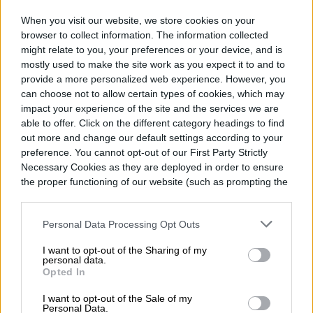
cámaras Dropcam, quien lideró el proyecto
When you visit our website, we store cookies on your
browser to collect information. The information collected
para la compañía de
Tim Cook
entre 2016 y
might relate to you, your preferences or your device, and is
junio de 2019.
mostly used to make the site work as you expect it to and to
provide a more personalized web experience. However, you
can choose not to allow certain types of cookies, which may
En su perfil de
Linkedin
, aún se puede leer
impact your experience of the site and the services we are
able to offer. Click on the different category headings to find
como trabajos hechos: «comunicaciones
out more and change our default settings according to your
satelitales, productos inalámbricos y
preference. You cannot opt-out of our First Party Strictly
Necessary Cookies as they are deployed in order to ensure
productos/tecnologías para el hogar».
the proper functioning of our website (such as prompting the
cookie banner and remembering your settings, to log into
your account, to redirect you when you log out, etc.).
Personal Data Processing Opt Outs
I want to opt-out of the Sharing of my
Diego Bastarrica
personal data.
Opted In
Senior Editor
I want to opt-out of the Sale of my
Personal Data.