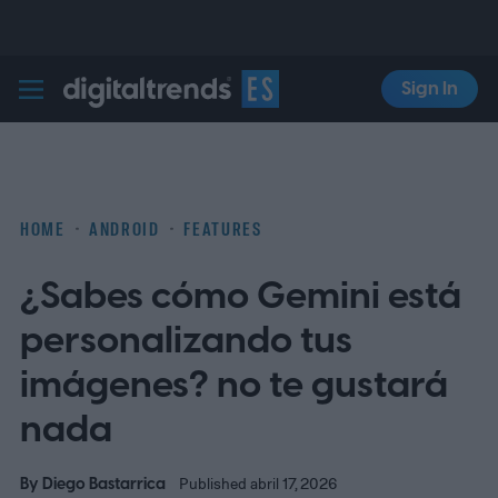
Sign In
Digital Trends Español
HOME
ANDROID
FEATURES
¿Sabes cómo Gemini está
personalizando tus
imágenes? no te gustará
nada
By
Diego Bastarrica
Published abril 17, 2026