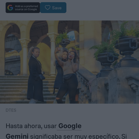
Save
DTES
Hasta ahora, usar
Google
Gemini
significaba ser muy específico. Si