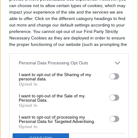
can choose not to allow certain types of cookies, which may
impact your experience of the site and the services we are
able to offer. Click on the different category headings to find
Vincular Google Fotos a Gemini significa
out more and change our default settings according to your
preference. You cannot opt-out of our First Party Strictly
darle acceso a esos momentos. No solo
Necessary Cookies as they are deployed in order to ensure
the proper functioning of our website (such as prompting the
para organizarlos, sino para interpretarlos,
cookie banner and remembering your settings, to log into
aprender de ellos y usarlos para crear algo
your account, to redirect you when you log out, etc.).
Personal Data Processing Opt Outs
nuevo. Eso es poderoso, sin duda. Pero
I want to opt-out of the Sharing of my
también parece cruzar una línea que ha
personal data.
Opted In
estado ahí. Google ha intentado abordar
I want to opt-out of the Sale of my
esto en sus entradas de blog. Explica cómo
Personal Data.
Opted In
se gestionan tus datos, cómo están
I want to opt-out of processing my
establecidos los controles y cómo sigues
Personal Data for Targeted Advertising.
Opted In
teniendo el control. Y, para ser justos, esas