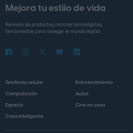
y precios antes del anuncio oficial de
Mejora tu estilo de vida
Google.
El brillo de la pantalla sube, la RAM
Revisión de productos, noticias tecnológicas,
base se reduce
herramientas para navegar el mundo digital.
Telefonía celular
Entretenimiento
Computación
Autos
Espacio
Cine en casa
Casa inteligente