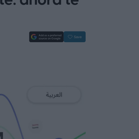
e: ahora te
Save