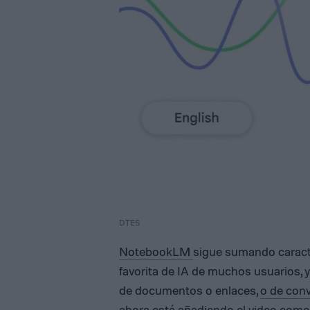
DTES
NotebookLM
sigue sumando caracte
favorita de IA de muchos usuarios, 
de documentos o enlaces,
o de conv
ahora está añadiendo el video como 