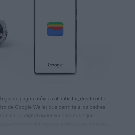
egia de pagos móviles al habilitar, desde este
tro de Google Wallet que permite a los padres
un saldo digital exclusivo para sus hijos
a justo antes del regreso a clases, un período
nseñar a los más jóvenes a manejar su propio