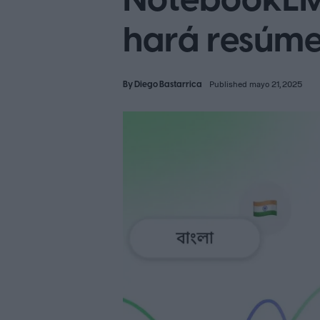
NotebookLM 
hará resúme
By
Diego Bastarrica
Published mayo 21, 2025