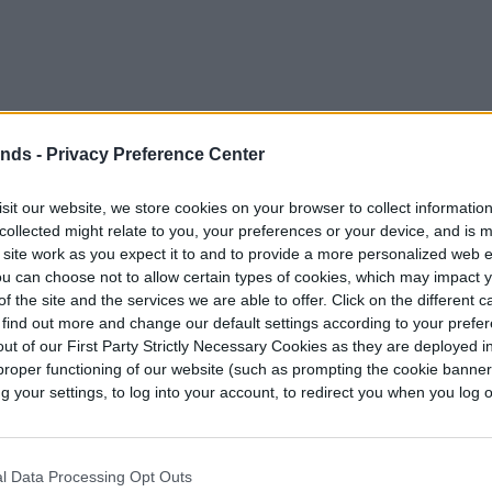
ends -
Privacy Preference Center
sit our website, we store cookies on your browser to collect informatio
collected might relate to you, your preferences or your device, and is 
áficos, animaciones de todo tipo y completar
 site work as you expect it to and to provide a more personalized web 
erfección y de forma resumida casi cualquier
u can choose not to allow certain types of cookies, which may impact 
f the site and the services we are able to offer. Click on the different 
 find out more and change our default settings according to your prefe
ut of our First Party Strictly Necessary Cookies as they are deployed in
proper functioning of our website (such as prompting the cookie banne
your settings, to log into your account, to redirect you when you log ou
ingly accurate guesses (just kidding)
ng soon to
@NotebookLM
! English only to
l Data Processing Opt Outs