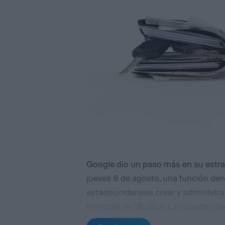
Google dio un paso más en su estrat
jueves 6 de agosto, una función den
estadounidenses crear y administrar 
menores de 18 años. La novedad lleg
en el que muchas familias buscan e