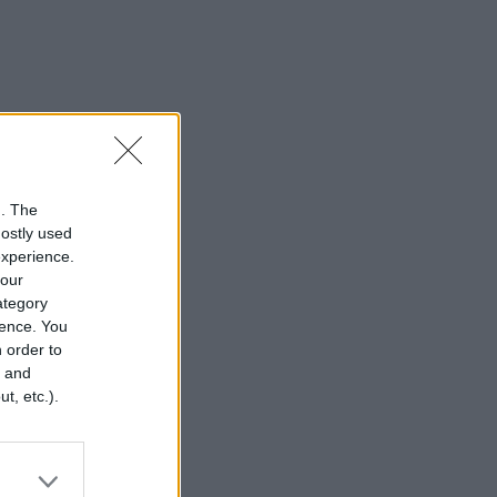
n. The
mostly used
experience.
your
category
rence. You
 order to
r and
t, etc.).