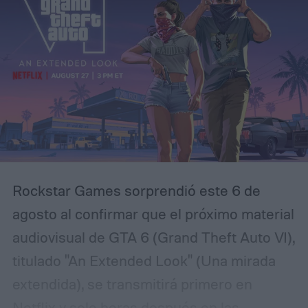
aunque bajo su superficie se esconden
desapariciones, secretos familiares y una
serie de acontecimientos relacionados con
una antigua tragedia. El protagonista es
Luka, un joven que regresa a distintos
momentos de la historia para intentar
comprender qué sucedió realmente y
evitar que los hechos más oscuros vuelvan
Rockstar Games sorprendió este 6 de
a repetirse.
agosto al confirmar que el próximo material
audiovisual de GTA 6 (Grand Theft Auto VI),
titulado "An Extended Look" (Una mirada
extendida), se transmitirá primero en
Netflix y solo horas después en las