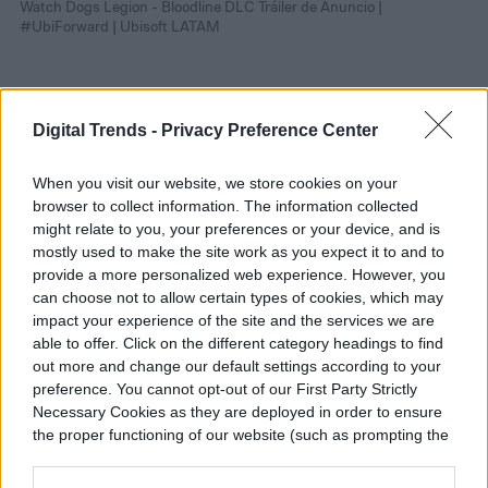
Watch Dogs Legion - Bloodline DLC Tráiler de Anuncio |
#UbiForward | Ubisoft LATAM
Digital Trends -
Privacy Preference Center
When you visit our website, we store cookies on your
browser to collect information. The information collected
might relate to you, your preferences or your device, and is
mostly used to make the site work as you expect it to and to
provide a more personalized web experience. However, you
can choose not to allow certain types of cookies, which may
impact your experience of the site and the services we are
The Crew 2 - Un Mensaje del Equipo de Desarrollo | #UbiForward |
able to offer. Click on the different category headings to find
Ubisoft LATAM
out more and change our default settings according to your
preference. You cannot opt-out of our First Party Strictly
Necessary Cookies as they are deployed in order to ensure
the proper functioning of our website (such as prompting the
cookie banner and remembering your settings, to log into
your account, to redirect you when you log out, etc.).