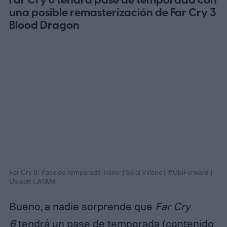
Far Cry 6 tendrá pase de temporada con
una posible remasterización de Far Cry 3
Blood Dragon
Far Cry 6: Pase de Temporada Tráiler | Sé el Villano | #UbiForward |
Ubisoft LATAM
Bueno, a nadie sorprende que
Far Cry
6
tendrá un pase de temporada (contenido