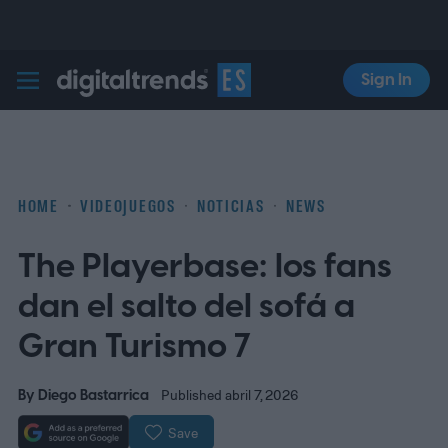
Sign In
Digital Trends Español
HOME
VIDEOJUEGOS
NOTICIAS
NEWS
The Playerbase: los fans
dan el salto del sofá a
Gran Turismo 7
By
Diego Bastarrica
Published abril 7, 2026
Save