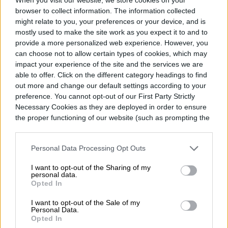
donde lidera la estrategia editorial, SEO…
browser to collect information. The information collected
might relate to you, your preferences or your device, and is
mostly used to make the site work as you expect it to and to
provide a more personalized web experience. However, you
Topics
can choose not to allow certain types of cookies, which may
impact your experience of the site and the services we are
able to offer. Click on the different category headings to find
Noticias
Homepage
out more and change our default settings according to your
preference. You cannot opt-out of our First Party Strictly
Necessary Cookies as they are deployed in order to ensure
the proper functioning of our website (such as prompting the
cookie banner and remembering your settings, to log into
VIDEOJUEGOS
your account, to redirect you when you log out, etc.).
Personal Data Processing Opt Outs
EA ya es de Arabia
I want to opt-out of the Sharing of my
personal data.
Saudita: qué cambia de
Opted In
verdad tras esta compra
I want to opt-out of the Sale of my
Personal Data.
Opted In