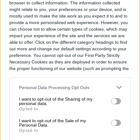
browser to collect information. The information collected
might relate to you, your preferences or your device, and is
mostly used to make the site work as you expect it to and to
provide a more personalized web experience. However, you
can choose not to allow certain types of cookies, which may
impact your experience of the site and the services we are
able to offer. Click on the different category headings to find
out more and change our default settings according to your
preference. You cannot opt-out of our First Party Strictly
Necessary Cookies as they are deployed in order to ensure
the proper functioning of our website (such as prompting the
cookie banner and remembering your settings, to log into
your account, to redirect you when you log out, etc.).
Personal Data Processing Opt Outs
I want to opt-out of the Sharing of my
Epic Games Store renovó su promoción
personal data.
Opted In
semanal con dos propuestas
I want to opt-out of the Sale of my
independientes que apuntan a públicos
Personal Data.
Opted In
muy distintos: Beacon Pines, una aventura