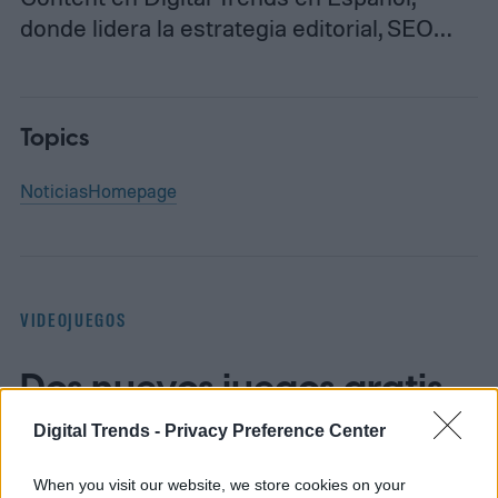
donde lidera la estrategia editorial, SEO…
Topics
Noticias
Homepage
VIDEOJUEGOS
Dos nuevos juegos gratis
en la Epic Games Store
Digital Trends -
Privacy Preference Center
hasta el 13 de agosto
When you visit our website, we store cookies on your