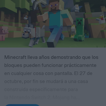
más tarde, el mismo contenido se publicará
sin restricciones en el canal oficial de
YouTube de Rockstar Games y en el sitio
web de GTA VI, es decir, a las 21:00 ET.
Minecraft lleva años demostrando que los
bloques pueden funcionar prácticamente
en cualquier cosa con pantalla. El 27 de
octubre, por fin se mudará a una casa
construida específicamente para
la Nintendo Switch 2. Mojang ha
confirmado que la versión nativa de