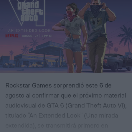
aunque bajo su superficie se esconden
desapariciones, secretos familiares y una
serie de acontecimientos relacionados con
una antigua tragedia. El protagonista es
Luka, un joven que regresa a distintos
momentos de la historia para intentar
comprender qué sucedió realmente y
evitar que los hechos más oscuros vuelvan
Rockstar Games sorprendió este 6 de
a repetirse.
agosto al confirmar que el próximo material
audiovisual de GTA 6 (Grand Theft Auto VI),
titulado "An Extended Look" (Una mirada
extendida), se transmitirá primero en