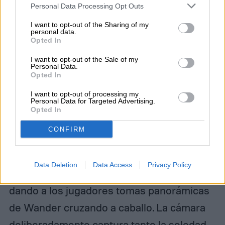
emocionalmente al jugador, que muchos
Personal Data Processing Opt Outs
desarrolladores han intentado copiar, pero
I want to opt-out of the Sharing of my
personal data.
pocos han logrado replicar.
Opted In
I want to opt-out of the Sale of my
Personal Data.
Detalles nuevos, juego antiguo
Opted In
I want to opt-out of processing my
Personal Data for Targeted Advertising.
Shadow of the Colossus
estuvo limitado por
Opted In
el hardware de PlayStation 2 cuando fue
CONFIRM
lanzado, pero el estudio japonés de Sony
logró crear un juego visualmente brillante.
Data Deletion
Data Access
Privacy Policy
Está diseñado cinematográficamente,
dando a los jugadores tomas panorámicas
de Wander cruzando a caballo. La cámara
deliberadamente captura tanto la soledad