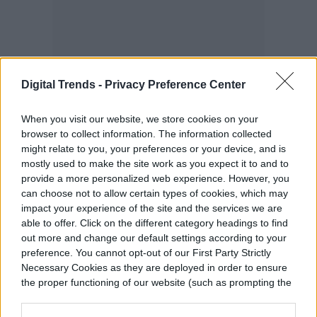
Digital Trends -
Privacy Preference Center
When you visit our website, we store cookies on your
browser to collect information. The information collected
might relate to you, your preferences or your device, and is
A medida que los derrotas, sin embargo, el
mostly used to make the site work as you expect it to and to
juego adquiere una calidad más sombría. A
provide a more personalized web experience. However, you
can choose not to allow certain types of cookies, which may
medida que se pierde la belleza y el
impact your experience of the site and the services we are
able to offer. Click on the different category headings to find
misterio de cada coloso, sientes una
out more and change our default settings according to your
sensación mixta; cada victoria se combina
preference. You cannot opt-out of our First Party Strictly
Necessary Cookies as they are deployed in order to ensure
con un inexplicable matiz de pérdida. Es
the proper functioning of our website (such as prompting the
una experiencia compleja y que afecta
cookie banner and remembering your settings, to log into
your account, to redirect you when you log out, etc.).