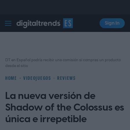
Sign In
Digital Trends Español
DT en Español podría recibir una comisión si compras un producto
desde el sitio
HOME
VIDEOJUEGOS
REVIEWS
La nueva versión de
Shadow of the Colossus es
única e irrepetible