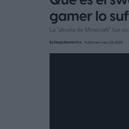
Qué es el s
gamer lo suf
La "abuela de Minecraft" fue ví
By
Diego Bastarrica
Published mayo 26, 2026