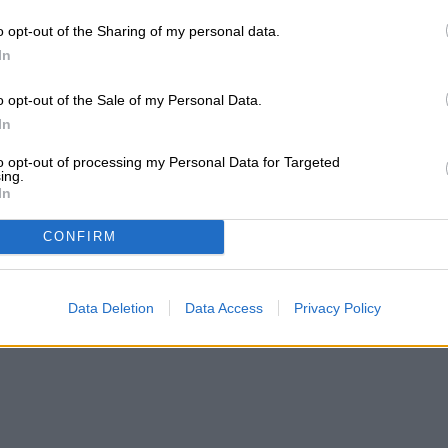
com/2uAAy0wEub
o opt-out of the Sharing of my personal data.
, 2026
In
o opt-out of the Sale of my Personal Data.
In
ácidamente con su stream aún activo, su hogar
to opt-out of processing my Personal Data for Targeted
patrullas policiales, cinco vehículos del equipo
ing.
In
dos y drones sobrevolando la zona. Todo como
encia completamente falsa hecha por un
CONFIRM
Data Deletion
Data Access
Privacy Policy