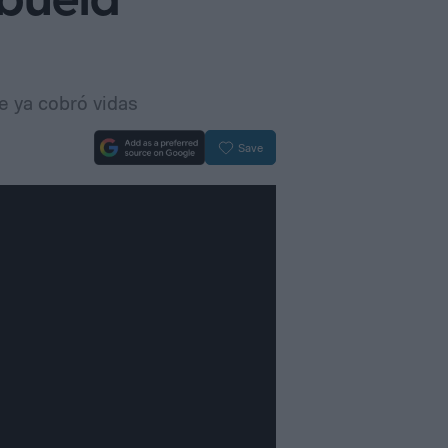
abuela
e ya cobró vidas
Save