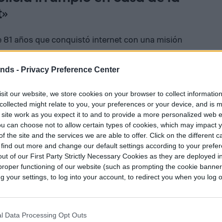
t»
 81 años que conquistó internet con una misión
render a jugar
Minecraft
desde cero para
 contra el cáncer de su nieto. Con más de
ends -
Privacy Preference Center
, sus transmisiones en vivo se convirtieron en un
sit our website, we store cookies on your browser to collect informatio
 humor involuntario y una determinación
collected might relate to you, your preferences or your device, and is 
 site work as you expect it to and to provide a more personalized web 
u can choose not to allow certain types of cookies, which may impact 
f the site and the services we are able to offer. Click on the different 
ackers (who is actively raising money for
 find out more and change our default settings according to your prefe
nt) was swatted last night
ut of our First Party Strictly Necessary Cookies as they are deployed in
proper functioning of our website (such as prompting the cookie banne
your settings, to log into your account, to redirect you when you log ou
e in her recent YouTube video
ve ever seen..she was so sweet..they walked
l Data Processing Opt Outs