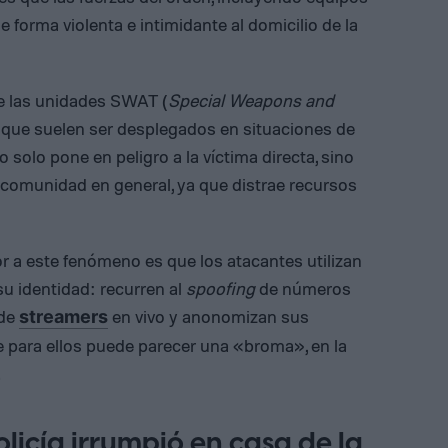
forma violenta e intimidante al domicilio de la
e las unidades SWAT (
Special Weapons and
ial que suelen ser desplegados en situaciones de
no solo pone en peligro a la víctima directa, sino
a comunidad en general, ya que distrae recursos
 a este fenómeno es que los atacantes utilizan
su identidad: recurren al
spoofing
de números
 de
en vivo y anonomizan sus
streamers
ue para ellos puede parecer una «broma», en la
.
licía irrumpió en casa de la