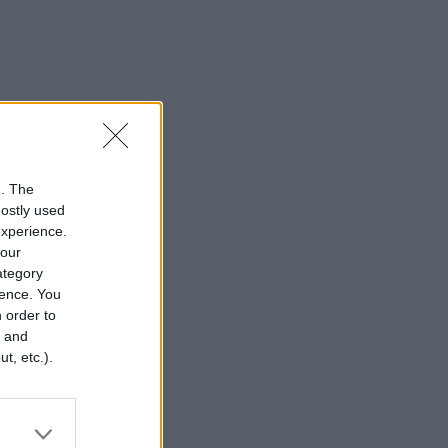
n. The
mostly used
experience.
your
category
rence. You
 order to
r and
t, etc.).