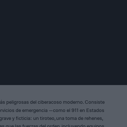
ás peligrosas del ciberacoso moderno. Consiste
 servicios de emergencia —como el 911 en Estados
ave y ficticia: un tiroteo, una toma de rehenes,
s que las fuerzas del orden, incluyendo equipos