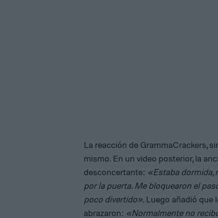
La reacción de GrammaCrackers, sin 
mismo. En un video posterior, la an
desconcertante:
«Estaba dormida, n
por la puerta. Me bloquearon el pas
poco divertido»
. Luego añadió que l
abrazaron:
«Normalmente no recibo