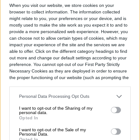
When you visit our website, we store cookies on your
hasta el 13 de agosto
browser to collect information. The information collected
might relate to you, your preferences or your device, and is
mostly used to make the site work as you expect it to and to
provide a more personalized web experience. However, you
can choose not to allow certain types of cookies, which may
impact your experience of the site and the services we are
able to offer. Click on the different category headings to find
out more and change our default settings according to your
preference. You cannot opt-out of our First Party Strictly
Necessary Cookies as they are deployed in order to ensure
the proper functioning of our website (such as prompting the
cookie banner and remembering your settings, to log into
your account, to redirect you when you log out, etc.).
Personal Data Processing Opt Outs
I want to opt-out of the Sharing of my
personal data.
Opted In
Epic Games Store renovó su promoción
I want to opt-out of the Sale of my
semanal con dos propuestas
Personal Data.
Opted In