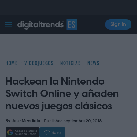
Sign In
Digital Trends Español
HOME
VIDEOJUEGOS
NOTICIAS
NEWS
Hackean la Nintendo
Switch Online y añaden
nuevos juegos clásicos
By
Jose Mendiola
Published septiembre 20, 2018
Save