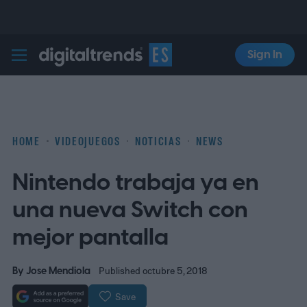
Sign In
Digital Trends Español
HOME
VIDEOJUEGOS
NOTICIAS
NEWS
Nintendo trabaja ya en
una nueva Switch con
mejor pantalla
By
Jose Mendiola
Published octubre 5, 2018
Save