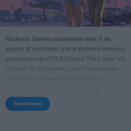
momentos de la historia para intentar
comprender qué sucedió realmente y
evitar que los hechos más oscuros vuelvan
Rockstar Games sorprendió este 6 de
a repetirse.
agosto al confirmar que el próximo material
audiovisual de GTA 6 (Grand Theft Auto VI),
titulado "An Extended Look" (Una mirada
extendida), se transmitirá primero en
Netflix y solo horas después en las
plataformas habituales del estudio. La
Read more
presentación, que muchos fanáticos ya
denominan de manera informal como el
tercer tráiler del juego, quedó programada