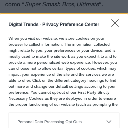
como “
Super Smash Bros, Ultimate
”.
Digital Trends -
Privacy Preference Center
Jose Mendiola
When you visit our website, we store cookies on your
browser to collect information. The information collected
Former Digital Trends Contributor
might relate to you, your preferences or your device, and is
mostly used to make the site work as you expect it to and to
provide a more personalized web experience. However, you
can choose not to allow certain types of cookies, which may
José Mendiola es licenciado en Economía,
impact your experience of the site and the services we are
able to offer. Click on the different category headings to find
habla inglés y francés, y reside en San
out more and change our default settings according to your
Sebastián, en el norte de España…
preference. You cannot opt-out of our First Party Strictly
Necessary Cookies as they are deployed in order to ensure
the proper functioning of our website (such as prompting the
cookie banner and remembering your settings, to log into
your account, to redirect you when you log out, etc.).
Topics
Personal Data Processing Opt Outs