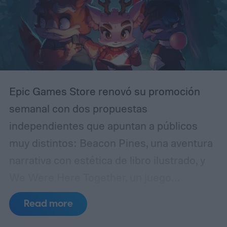
Epic Games Store renovó su promoción
semanal con dos propuestas
independientes que apuntan a públicos
muy distintos: Beacon Pines, una aventura
narrativa con estética de libro ilustrado, y
We Were Here Together, un juego
cooperativo de puzles que solo puede
Read more
disfrutarse en compañía de otra persona.