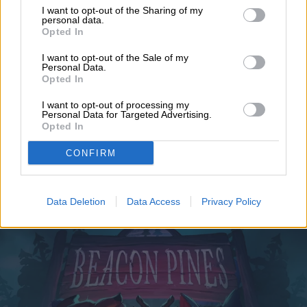
Noticias
Homepage
I want to opt-out of the Sharing of my
personal data.
Opted In
I want to opt-out of the Sale of my
Personal Data.
Opted In
VIDEOJUEGOS
I want to opt-out of processing my
Personal Data for Targeted Advertising.
Dos nuevos juegos gratis
Opted In
en la Epic Games Store
CONFIRM
hasta el 13 de agosto
Data Deletion
Data Access
Privacy Policy