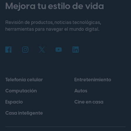
famoso Overworld cuadrado. Los actuales
Mejora tu estilo de vida
propietarios de Nintendo Switch también
Revisión de productos, noticias tecnológicas,
recibirán una vía de actualización digital,
herramientas para navegar el mundo digital.
aunque Mojang afirma que los precios y
otros detalles llegarán más adelante.
Estos
bloques han estado apareciendo en los
tutoriales de iluminación
Telefonía celular
Entretenimiento
Computación
Autos
Espacio
Cine en casa
Casa inteligente