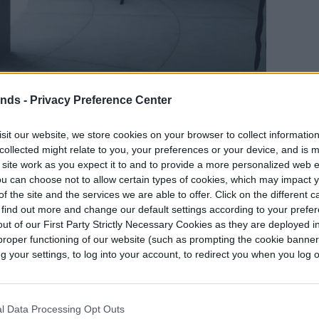
ends -
Privacy Preference Center
sit our website, we store cookies on your browser to collect informatio
collected might relate to you, your preferences or your device, and is 
 site work as you expect it to and to provide a more personalized web 
u can choose not to allow certain types of cookies, which may impact 
f the site and the services we are able to offer. Click on the different 
 find out more and change our default settings according to your prefe
hos de autor
ut of our First Party Strictly Necessary Cookies as they are deployed in
proper functioning of our website (such as prompting the cookie banne
 como un tour virtual en primera persona por
your settings, to log into your account, to redirect you when you log ou
s por Stanley Donwood y Thom Yorke para la
ecto se desarrolló a lo largo de dos años en los
os Arbitrarily Good Productions y
l Data Processing Opt Outs