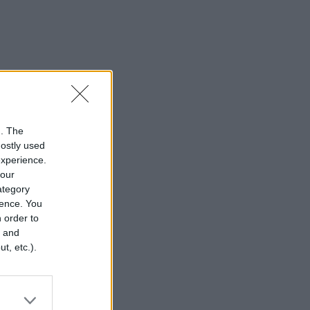
n. The
mostly used
experience.
your
category
rence. You
 order to
r and
t, etc.).