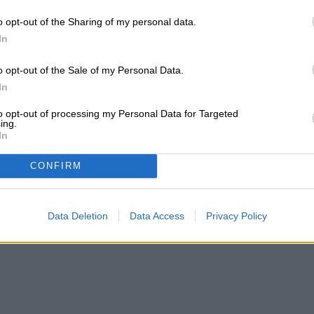
c Games estuvo a cargo de lo que es la
o opt-out of the Sharing of my personal data.
In
o opt-out of the Sale of my Personal Data.
In
to opt-out of processing my Personal Data for Targeted
ing.
In
CONFIRM
Data Deletion
Data Access
Privacy Policy