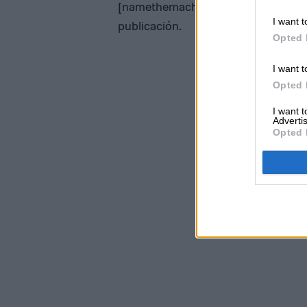
[namethemachina], mientras que Epi
I want t
publicación.
Opted 
I want t
Opted 
I want 
Advertis
Opted 