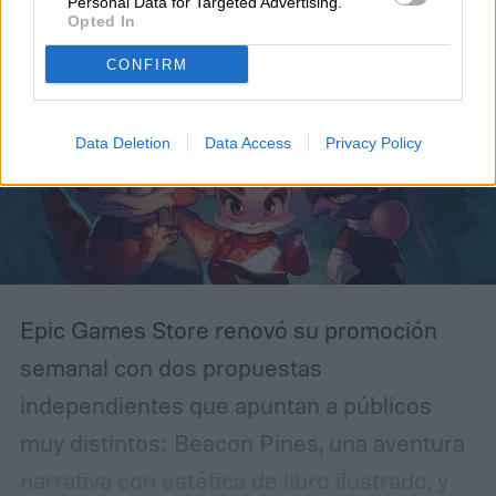
Personal Data for Targeted Advertising.
Opted In
CONFIRM
Data Deletion
Data Access
Privacy Policy
Epic Games Store renovó su promoción
semanal con dos propuestas
independientes que apuntan a públicos
muy distintos: Beacon Pines, una aventura
narrativa con estética de libro ilustrado, y