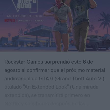
desapariciones, secretos familiares y una
serie de acontecimientos relacionados con
una antigua tragedia. El protagonista es
Luka, un joven que regresa a distintos
momentos de la historia para intentar
comprender qué sucedió realmente y
evitar que los hechos más oscuros vuelvan
Rockstar Games sorprendió este 6 de
a repetirse.
agosto al confirmar que el próximo material
audiovisual de GTA 6 (Grand Theft Auto VI),
titulado "An Extended Look" (Una mirada
extendida), se transmitirá primero en
Netflix y solo horas después en las