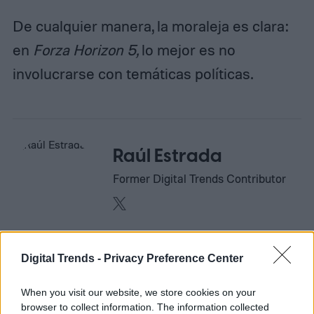
De cualquier manera, la moraleja es clara:
en
Forza Horizon 5,
lo mejor es no
involucrarse con temáticas políticas.
Raúl Estrada
Former Digital Trends Contributor
Raúl Estrada comenzó en el mundo de los
Digital Trends -
Privacy Preference Center
medios de comunicación en 2009,
mientras estudiaba ingeniería y escribía
When you visit our website, we store cookies on your
en…
browser to collect information. The information collected