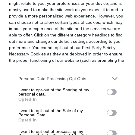
might relate to you, your preferences or your device, and is
mostly used to make the site work as you expect it to and to
provide a more personalized web experience. However, you
can choose not to allow certain types of cookies, which may
Topics
impact your experience of the site and the services we are
able to offer. Click on the different category headings to find
Noticias
Homepage
out more and change our default settings according to your
preference. You cannot opt-out of our First Party Strictly
Necessary Cookies as they are deployed in order to ensure
the proper functioning of our website (such as prompting the
cookie banner and remembering your settings, to log into
your account, to redirect you when you log out, etc.).
VIDEOJUEGOS
Personal Data Processing Opt Outs
Dos nuevos juegos gratis
I want to opt-out of the Sharing of my
personal data.
Opted In
en la Epic Games Store
I want to opt-out of the Sale of my
hasta el 13 de agosto
Personal Data.
Opted In
I want to opt-out of processing my