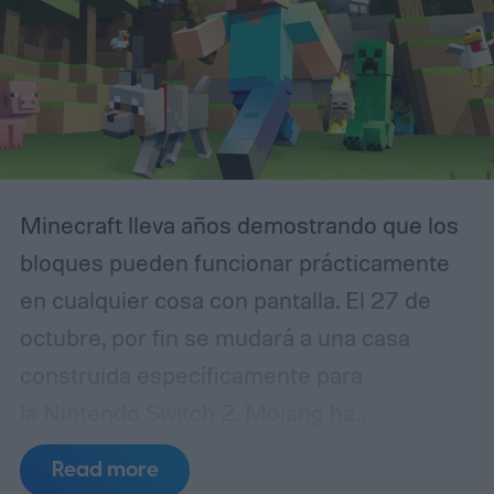
sin restricciones en el canal oficial de
YouTube de Rockstar Games y en el sitio
web de GTA VI, es decir, a las 21:00 ET.
Minecraft lleva años demostrando que los
bloques pueden funcionar prácticamente
en cualquier cosa con pantalla. El 27 de
octubre, por fin se mudará a una casa
construida específicamente para
la Nintendo Switch 2. Mojang ha
confirmado que la versión nativa de
Read more
Minecraft para Switch 2 se lanzará con