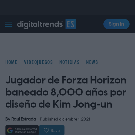
Sign In
Digital Trends Español
HOME
VIDEOJUEGOS
NOTICIAS
NEWS
Jugador de Forza Horizon
baneado 8,000 años por
diseño de Kim Jong-un
By
Raúl Estrada
Published diciembre 1, 2021
Save