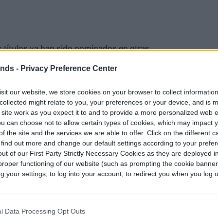
s títulos ya han sido nominados en otras
A Jam,
que alcanzó a ser finalista en 2020. Por
ends -
Privacy Preference Center
DR) ingresó en la lista en 2019 junto a
Sid
Saga
, mientras que
Ms. Pac-Man
destacó en la
sit our website, we store cookies on your browser to collect informatio
collected might relate to you, your preferences or your device, and is 
 site work as you expect it to and to provide a more personalized web 
u can choose not to allow certain types of cookies, which may impact 
 quieran participar en esta elección tienen como
f the site and the services we are able to offer. Click on the different 
se cierren las votaciones.
 find out more and change our default settings according to your prefe
ut of our First Party Strictly Necessary Cookies as they are deployed in
proper functioning of our website (such as prompting the cookie banne
your settings, to log into your account, to redirect you when you log ou
Felipe Sasso es periodista y
escritor. Desde temprana edad
tributor
manifestó una importante
l Data Processing Opt Outs
inquietud hacia la escritura y las…