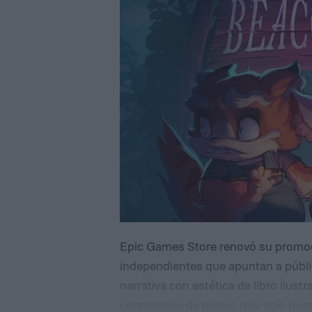
Epic Games Store renovó su promo
independientes que apuntan a públi
narrativa con estética de libro ilus
cooperativo de puzles que solo pue