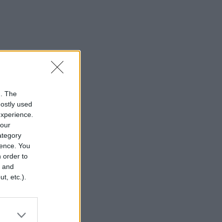
n. The
mostly used
experience.
your
category
rence. You
 order to
r and
t, etc.).