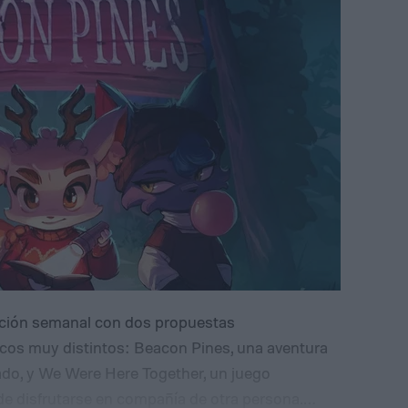
ción semanal con dos propuestas
cos muy distintos: Beacon Pines, una aventura
trado, y We Were Here Together, un juego
de disfrutarse en compañía de otra persona.