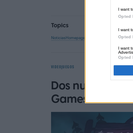
I want t
Opted 
Topics
I want t
Opted 
Noticias
Homepage
I want 
Advertis
Opted 
VIDEOJUEGOS
Dos nuevos jueg
Games Store has