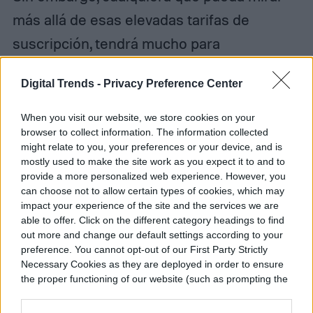
más allá de esas elevadas tarifas de
suscripción, tendrá mucho para
mantenerse ocupado.
iRacing
no solo está
Digital Trends -
Privacy Preference Center
repleto de eventos competitivos, sino que
hay más de 150 autos y pistas para dominar
When you visit our website, we store cookies on your
browser to collect information. The information collected
e incluso puedes organizar tu propio
might relate to you, your preferences or your device, and is
evento; solo prepárate para enfrentarte a
mostly used to make the site work as you expect it to and to
provide a more personalized web experience. However, you
algunos de los pilotos más hábiles del
can choose not to allow certain types of cookies, which may
impact your experience of the site and the services we are
mundo de las carreras.
able to offer. Click on the different category headings to find
out more and change our default settings according to your
preference. You cannot opt-out of our First Party Strictly
Necessary Cookies as they are deployed in order to ensure
the proper functioning of our website (such as prompting the
cookie banner and remembering your settings, to log into
your account, to redirect you when you log out, etc.).