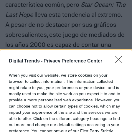
característica común, pero
Star Ocean: The
Last Hope
lleva esta tendencia al extremo.
A pesar de no destacar por sus gráficos
sobresalientes, este juego de mediados de
los años 2000 es capaz de contar una
historia fascinante. La escena final del
Digital Trends -
Privacy Preference Center
juego, con una duración de 46 minutos,
precede a la batalla final, ofreciendo un
When you visit our website, we store cookies on your
browser to collect information. The information collected
clímax asombroso para los jugadores.
might relate to you, your preferences or your device, and is
mostly used to make the site work as you expect it to and to
provide a more personalized web experience. However, you
El estudio detrás del juego, Square Enix, es
can choose not to allow certain types of cookies, which may
famoso por sus largas secuencias
impact your experience of the site and the services we are
able to offer. Click on the different category headings to find
cinemáticas. Si has jugado otros títulos de
out more and change our default settings according to your
esta compañía, como
Final Fantasy XIV
,
preference. You cannot opt-out of our First Party Strictly