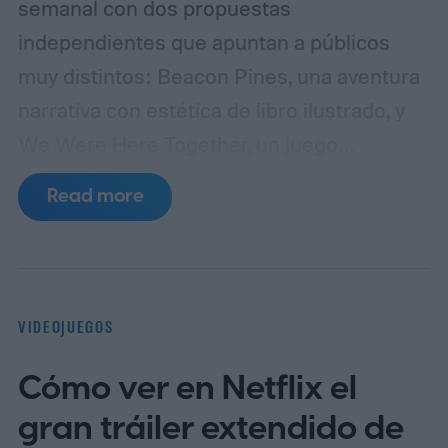
semanal con dos propuestas
independientes que apuntan a públicos
muy distintos: Beacon Pines, una aventura
narrativa con estética de libro ilustrado, y
We Were Here Together, un juego
cooperativo de puzles que solo puede
Read more
disfrutarse en compañía de otra persona.
Ambos títulos pueden reclamarse sin costo
hasta el jueves 13 de agosto y, una vez
añadidos a la biblioteca, permanecerán
VIDEOJUEGOS
disponibles para siempre, aunque el
Cómo ver en Netflix el
usuario decida descargarlos más adelante.
La primera alternativa es Beacon Pines,
gran tráiler extendido de