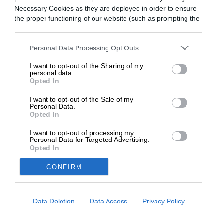
Necessary Cookies as they are deployed in order to ensure
sabrás a qué nos referimos. Sin embargo,
the proper functioning of our website (such as prompting the
cookie banner and remembering your settings, to log into
es importante recordar que después de las
your account, to redirect you when you log out, etc.).
cinemáticas de
The Last Hope
, aún queda
Personal Data Processing Opt Outs
una batalla por jugar.
I want to opt-out of the Sharing of my
personal data.
Opted In
I want to opt-out of the Sale of my
Personal Data.
Opted In
I want to opt-out of processing my
Personal Data for Targeted Advertising.
Opted In
CONFIRM
Data Deletion
Data Access
Privacy Policy