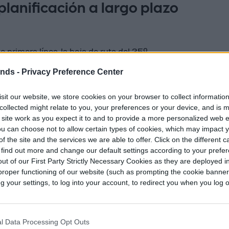
planificación a largo plazo
 primera línea, la hoja de ruta del 35º
as actualizaciones para World of Warcraft,
ends -
Privacy Preference Center
ientras los fans siguen especulando sobre
allout: New Vegas. Según se informa, Bethesda
sit our website, we store cookies on your browser to collect informatio
asterización de Fallout 3 tras la recepción
collected might relate to you, your preferences or your device, and is 
 site work as you expect it to and to provide a more personalized web 
a de Oblivion.
u can choose not to allow certain types of cookies, which may impact 
f the site and the services we are able to offer. Click on the different 
 find out more and change our default settings according to your prefe
ut of our First Party Strictly Necessary Cookies as they are deployed in
proper functioning of our website (such as prompting the cookie banne
your settings, to log into your account, to redirect you when you log ou
l Data Processing Opt Outs