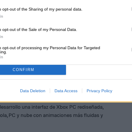
o opt-out of the Sharing of my personal data.
In
o opt-out of the Sale of my Personal Data.
In
to opt-out of processing my Personal Data for Targeted
ing.
In
CONFIRM
: es un año de reinicio para la estrategia de
l lanzamiento de Asus de las portátiles alineadas
box Ally X presentará funciones impulsadas por
Data Deletion
Data Access
Privacy Policy
Super y los vídeos de momentos destacados
esarrollo una interfaz de Xbox PC rediseñada,
sola, PC y nube con animaciones más fluidas y