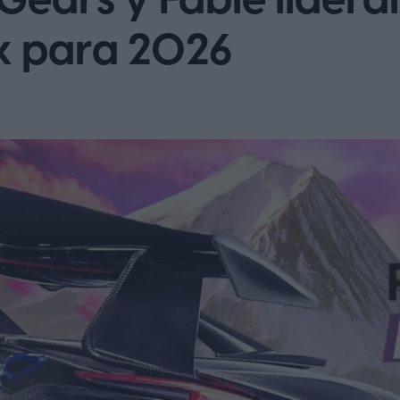
 Gears y Fable lidera
x para 2026