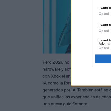
I want t
Opted 
I want t
Opted 
I want 
Advertis
Opted 
Pero 2026 no se trata solo de juegos
hardware y software de Xbox. Tras e
con Xbox el año pasado, la nueva X
IA como la Resolución Automática 
generados por IA. También está en d
que unifica las experiencias de con
una nueva guía flotante.