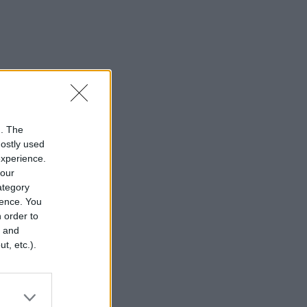
n. The
mostly used
experience.
your
category
rence. You
 order to
r and
t, etc.).