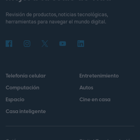
propietarios de Nintendo Switch también
Revisión de productos, noticias tecnológicas,
recibirán una vía de actualización digital,
herramientas para navegar el mundo digital.
aunque Mojang afirma que los precios y
otros detalles llegarán más adelante.
Estos
bloques han estado apareciendo en los
tutoriales de iluminación
Telefonía celular
Entretenimiento
Computación
Autos
Espacio
Cine en casa
Casa inteligente