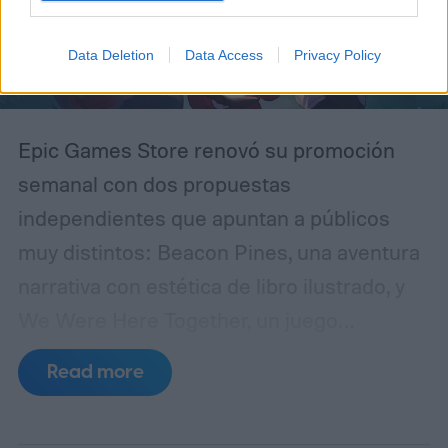
Data Deletion
Data Access
Privacy Policy
Epic Games Store renovó su promoción
semanal con dos propuestas
independientes que apuntan a públicos
muy distintos: Beacon Pines, una aventura
narrativa con estética de libro ilustrado, y
We Were Here Together, un juego
cooperativo de puzles que solo puede
Read more
disfrutarse en compañía de otra persona.
Ambos títulos pueden reclamarse sin costo