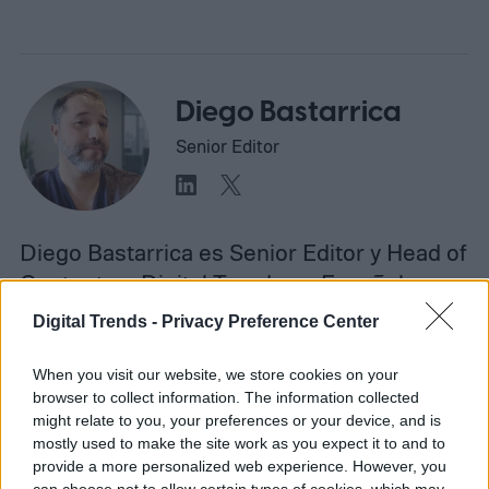
Diego Bastarrica
Senior Editor
Diego Bastarrica es Senior Editor y Head of
Content en Digital Trends en Español,
donde lidera la estrategia editorial, SEO…
Digital Trends -
Privacy Preference Center
When you visit our website, we store cookies on your
browser to collect information. The information collected
Topics
might relate to you, your preferences or your device, and is
mostly used to make the site work as you expect it to and to
provide a more personalized web experience. However, you
Noticias
Homepage