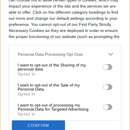
can choose not to allow certain types of cookies, which may
impact your experience of the site and the services we are
able to offer. Click on the different category headings to find
out more and change our default settings according to your
preference. You cannot opt-out of our First Party Strictly
VIDEOJUEGOS
Necessary Cookies as they are deployed in order to ensure
the proper functioning of our website (such as prompting the
cookie banner and remembering your settings, to log into
Dos nuevos juegos gratis
your account, to redirect you when you log out, etc.).
Personal Data Processing Opt Outs
en la Epic Games Store
I want to opt-out of the Sharing of my
hasta el 13 de agosto
personal data.
Opted In
I want to opt-out of the Sale of my
Personal Data.
Opted In
I want to opt-out of processing my
Personal Data for Targeted Advertising.
Opted In
CONFIRM