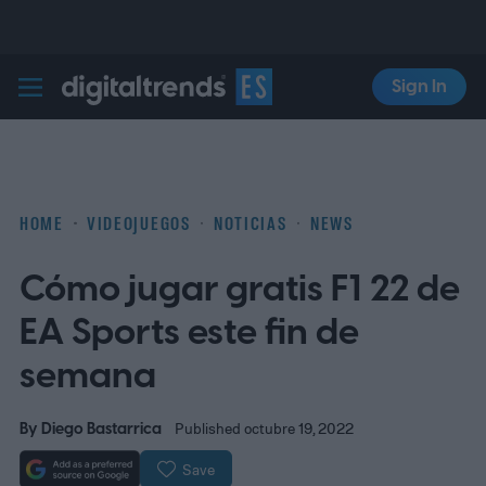
Sign In
Digital Trends Español
HOME
VIDEOJUEGOS
NOTICIAS
NEWS
Cómo jugar gratis F1 22 de
EA Sports este fin de
semana
By
Diego Bastarrica
Published octubre 19, 2022
Save