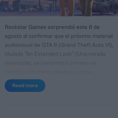
momentos de la historia para intentar
comprender qué sucedió realmente y
evitar que los hechos más oscuros vuelvan
Rockstar Games sorprendió este 6 de
a repetirse.
agosto al confirmar que el próximo material
audiovisual de GTA 6 (Grand Theft Auto VI),
titulado "An Extended Look" (Una mirada
extendida), se transmitirá primero en
Netflix y solo horas después en las
plataformas habituales del estudio. La
Read more
presentación, que muchos fanáticos ya
denominan de manera informal como el
tercer tráiler del juego, quedó programada
para el jueves 27 de agosto.
De acuerdo