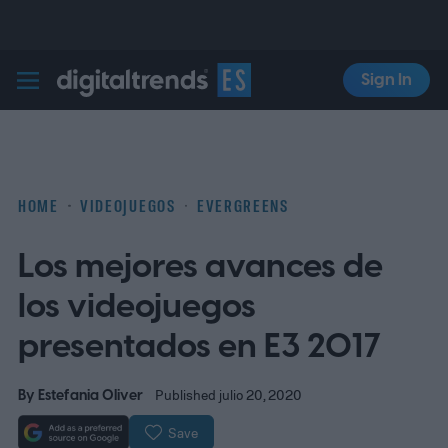
Sign In
Digital Trends Español
HOME
VIDEOJUEGOS
EVERGREENS
Los mejores avances de
los videojuegos
presentados en E3 2017
By
Estefania Oliver
Published julio 20, 2020
Save