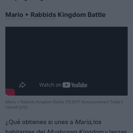
Mario + Rabbids
Kingdom Battle
Mario + Rabbids Kingdom Battle: E3 2017 Announcement Trailer |
Ubisoft [US]
¿Qué obtienes si unes a
Mario
, los
habitantes del
Mushroom Kingdom
y lanzas