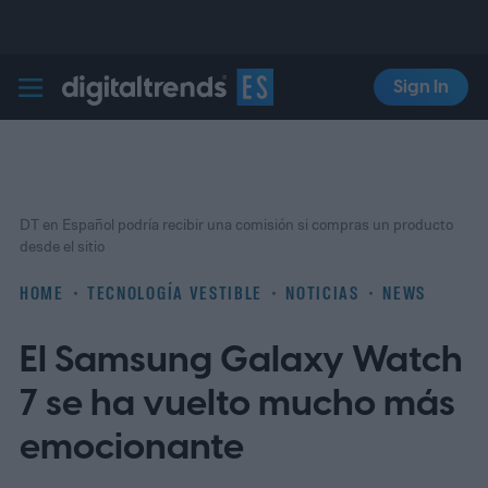
Sign In
Digital Trends Español
DT en Español podría recibir una comisión si compras un producto
desde el sitio
HOME
TECNOLOGÍA VESTIBLE
NOTICIAS
NEWS
El Samsung Galaxy Watch
7 se ha vuelto mucho más
emocionante