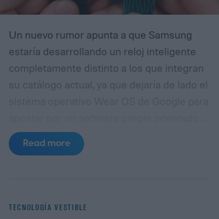
audio de TrueSpatial.
Un nuevo rumor apunta a que Samsung
estaría desarrollando un reloj inteligente
completamente distinto a los que integran
su catálogo actual, ya que dejaría de lado el
sistema operativo Wear OS de Google para
apostar por un software propio orientado a
maximizar la duración de la batería.
De
Read more
acuerdo con el sitio especializado
SamMobile, dentro del código de la
aplicación Galaxy Wearable se habrían
encontrado referencias a un dispositivo
TECNOLOGÍA VESTIBLE
aún no anunciado bajo el nombre en clave