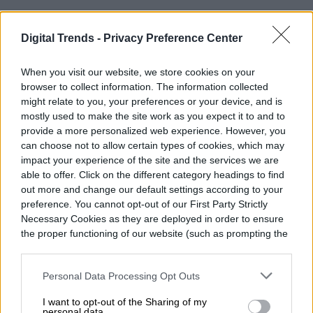
TECNOLOGÍA VESTIBLE
Digital Trends -
Privacy Preference Center
Los próximos auriculares
When you visit our website, we store cookies on your
QuietComfort de Bose
browser to collect information. The information collected
might relate to you, your preferences or your device, and is
aparecen en línea en seis
mostly used to make the site work as you expect it to and to
provide a more personalized web experience. However, you
colores
can choose not to allow certain types of cookies, which may
impact your experience of the site and the services we are
able to offer. Click on the different category headings to find
out more and change our default settings according to your
preference. You cannot opt-out of our First Party Strictly
Necessary Cookies as they are deployed in order to ensure
the proper functioning of our website (such as prompting the
cookie banner and remembering your settings, to log into
your account, to redirect you when you log out, etc.).
Personal Data Processing Opt Outs
I want to opt-out of the Sharing of my
personal data.