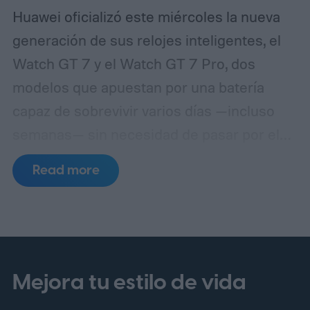
Huawei oficializó este miércoles la nueva
generación de sus relojes inteligentes, el
Watch GT 7 y el Watch GT 7 Pro, dos
modelos que apuestan por una batería
capaz de sobrevivir varios días —incluso
semanas— sin necesidad de pasar por el
cargador. El lanzamiento, realizado
Read more
inicialmente para el mercado chino,
mantiene una filosofía de diseño muy
similar a la de la generación anterior,
aunque llega con nuevas tonalidades y
correas renovadas.
El modelo Pro conserva
Mejora tu estilo de vida
una pantalla AMOLED de 1,47 pulgadas