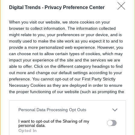
Senior Editor
Digital Trends -
Privacy Preference Center
When you visit our website, we store cookies on your
Diego Bastarrica es Senior Editor y Head of
browser to collect information. The information collected
might relate to you, your preferences or your device, and is
Content en Digital Trends en Español,
mostly used to make the site work as you expect it to and to
donde lidera la estrategia editorial, SEO…
provide a more personalized web experience. However, you
can choose not to allow certain types of cookies, which may
impact your experience of the site and the services we are
able to offer. Click on the different category headings to find
out more and change our default settings according to your
Topics
preference. You cannot opt-out of our First Party Strictly
Necessary Cookies as they are deployed in order to ensure
Noticias
Homepage
the proper functioning of our website (such as prompting the
cookie banner and remembering your settings, to log into
your account, to redirect you when you log out, etc.).
Personal Data Processing Opt Outs
I want to opt-out of the Sharing of my
TECNOLOGÍA VESTIBLE
personal data.
Opted In