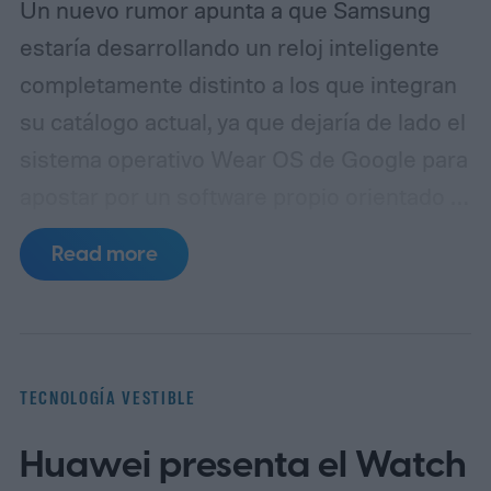
Un nuevo rumor apunta a que Samsung
estaría desarrollando un reloj inteligente
completamente distinto a los que integran
su catálogo actual, ya que dejaría de lado el
sistema operativo Wear OS de Google para
apostar por un software propio orientado a
maximizar la duración de la batería.
De
Read more
acuerdo con el sitio especializado
SamMobile, dentro del código de la
aplicación Galaxy Wearable se habrían
encontrado referencias a un dispositivo
TECNOLOGÍA VESTIBLE
aún no anunciado bajo el nombre en clave
Huawei presenta el Watch
"Galaxy Aero", identificado internamente