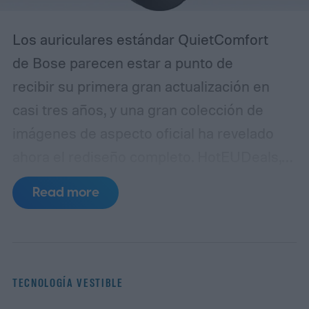
Los auriculares estándar QuietComfort
de Bose parecen estar a punto de
recibir su primera gran actualización en
casi tres años, y una gran colección de
imágenes de aspecto oficial ha revelado
ahora el rediseño completo. HotEUDeals,
en colaboración con @onLeaks, ha
Read more
compartido 54 renders de prensa en alta
resolución y seis diapositivas de marketing
de Bose para el QuietComfort (2ª
generación).
Las imágenes muestran
TECNOLOGÍA VESTIBLE
los auriculares desde varios ángulos en