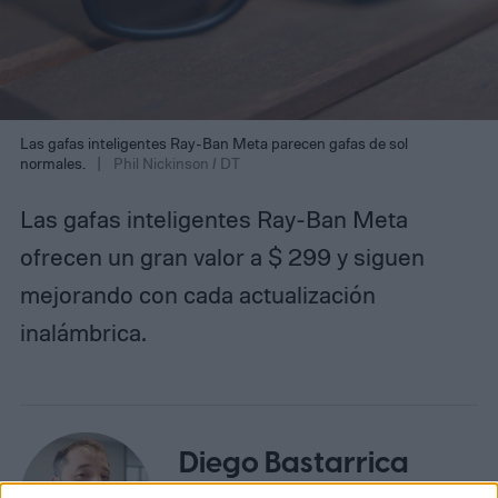
Las gafas inteligentes Ray-Ban Meta parecen gafas de sol
normales.
Phil Nickinson / DT
Las gafas inteligentes Ray-Ban Meta
ofrecen un gran valor a $ 299 y siguen
mejorando con cada actualización
inalámbrica.
Diego Bastarrica