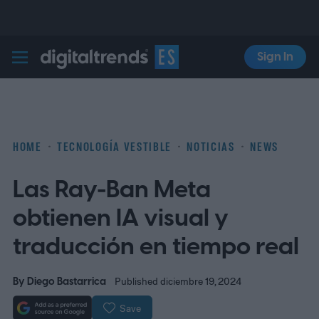
Sign In
Digital Trends Español
HOME
TECNOLOGÍA VESTIBLE
NOTICIAS
NEWS
Las Ray-Ban Meta
obtienen IA visual y
traducción en tiempo real
By
Diego Bastarrica
Published diciembre 19, 2024
Save