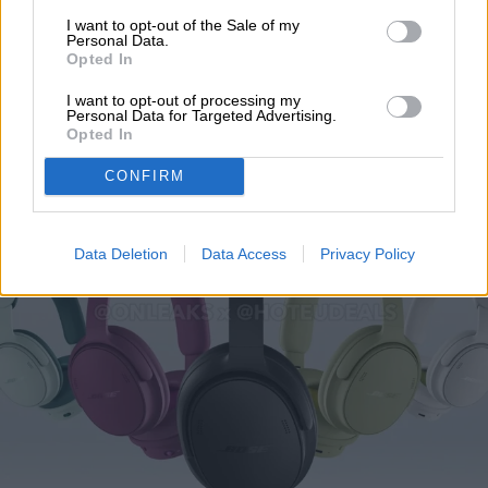
Los próximos auriculares
I want to opt-out of the Sale of my
Personal Data.
Opted In
QuietComfort de Bose
I want to opt-out of processing my
aparecen en línea en seis
Personal Data for Targeted Advertising.
Opted In
colores
CONFIRM
Data Deletion
Data Access
Privacy Policy